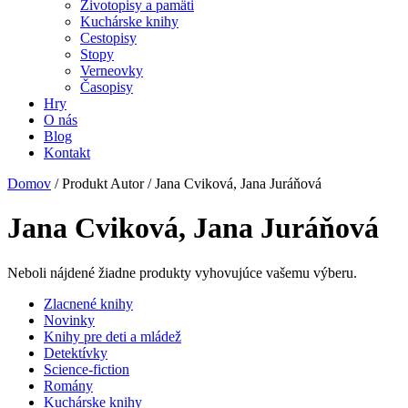
Životopisy a pamäti
Kuchárske knihy
Cestopisy
Stopy
Verneovky
Časopisy
Hry
O nás
Blog
Kontakt
Domov
/ Produkt Autor / Jana Cviková, Jana Juráňová
Jana Cviková, Jana Juráňová
Neboli nájdené žiadne produkty vyhovujúce vašemu výberu.
Zlacnené knihy
Novinky
Knihy pre deti a mládež
Detektívky
Science-fiction
Romány
Kuchárske knihy