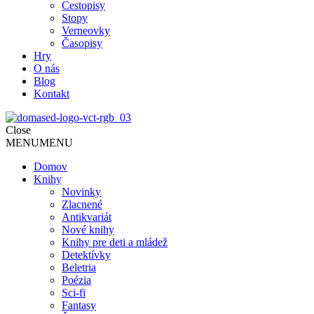
Cestopisy
Stopy
Verneovky
Časopisy
Hry
O nás
Blog
Kontakt
Close
MENU
MENU
Domov
Knihy
Novinky
Zlacnené
Antikvariát
Nové knihy
Knihy pre deti a mládež
Detektívky
Beletria
Poézia
Sci-fi
Fantasy