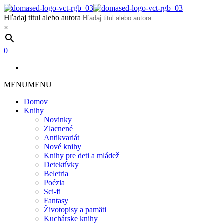
Hľadaj titul alebo autora
×
0
MENU
MENU
Domov
Knihy
Novinky
Zlacnené
Antikvariát
Nové knihy
Knihy pre deti a mládež
Detektívky
Beletria
Poézia
Sci-fi
Fantasy
Životopisy a pamäti
Kuchárske knihy