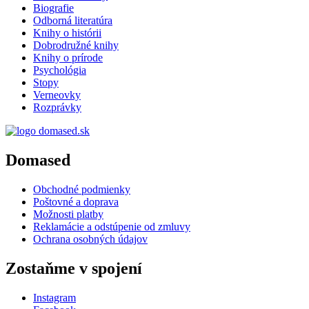
Biografie
Odborná literatúra
Knihy o histórii
Dobrodružné knihy
Knihy o prírode
Psychológia
Stopy
Verneovky
Rozprávky
Domased
Obchodné podmienky
Poštovné a doprava
Možnosti platby
Reklamácie a odstúpenie od zmluvy
Ochrana osobných údajov
Zostaňme v spojení
Instagram