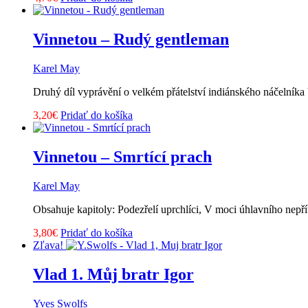
Vinnetou – Rudý gentleman
Karel May
Druhý díl vyprávění o velkém přátelství indiánského náčelník
3,20
€
Pridať do košíka
Vinnetou – Smrtící prach
Karel May
Obsahuje kapitoly: Podezřelí uprchlíci, V moci úhlavního nepř
3,80
€
Pridať do košíka
Zľava!
Vlad 1. Můj bratr Igor
Yves Swolfs