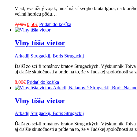
Vlad, vyslúžilý vojak, musí nájsť svojho brata Igora, na ktoré
veľmi horúcu pôdu…
Pôvodná
Aktuálna
7,90
€
0,50
€
Pridať do košíka
cena
cena
bola:
je:
7,90€.
0,50€.
Vlny tíšia vietor
Arkadij Strugackij, Boris Strugackij
Ďalší zo sci-fi románov bratov Strugackých. Výskumník Toiva má 
aj ďalšie skutočnosti a príde na to, že v ľudskej spoločnosti s
8,00
€
Pridať do košíka
Vlny tíšia vietor
Arkadij Strugackij, Boris Strugackij
Ďalší zo sci-fi románov bratov Strugackých. Výskumník Toiva má 
aj ďalšie skutočnosti a príde na to, že v ľudskej spoločnosti s