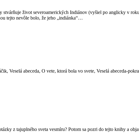
ky stvárňuje život severoamerických Indiánov (vyšiel po anglicky v rok
inou tejto nevôle bolo, že jeho „indiánka“…
ik, Veselá abeceda, O vete, ktorá bola vo svete, Veselá abeceda-pokrač
zky z tajuplného sveta vesmíru? Potom sa pozri do tejto knihy a objav