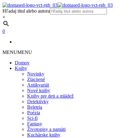
Hľadaj titul alebo autora
×
0
MENU
MENU
Domov
Knihy
Novinky
Zlacnené
Antikvariát
Nové knihy
Knihy pre deti a mládež
Detektívky
Beletria
Poézia
Sci-fi
Fantasy
Životopisy a pamäti
Kuchárske knihy