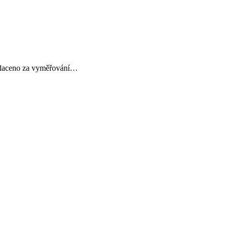
zaplaceno za vyměřování…