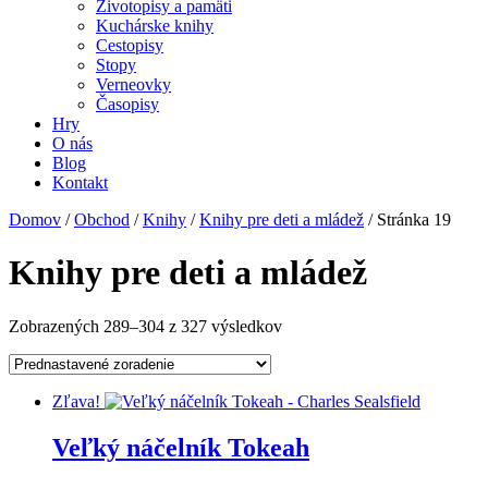
Životopisy a pamäti
Kuchárske knihy
Cestopisy
Stopy
Verneovky
Časopisy
Hry
O nás
Blog
Kontakt
Domov
/
Obchod
/
Knihy
/
Knihy pre deti a mládež
/ Stránka 19
Knihy pre deti a mládež
Zobrazených 289–304 z 327 výsledkov
Zľava!
Veľký náčelník Tokeah