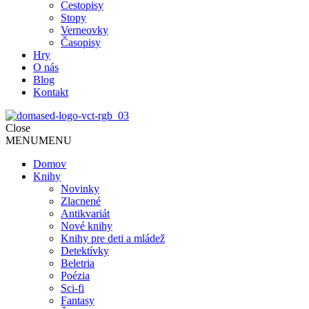
Cestopisy
Stopy
Verneovky
Časopisy
Hry
O nás
Blog
Kontakt
Close
MENU
MENU
Domov
Knihy
Novinky
Zlacnené
Antikvariát
Nové knihy
Knihy pre deti a mládež
Detektívky
Beletria
Poézia
Sci-fi
Fantasy