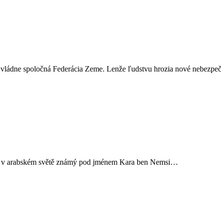
éte vládne spoločná Federácia Zeme. Lenže ľudstvu hrozia nové nebezpeč
ovatel v arabském světě známý pod jménem Kara ben Nemsi…