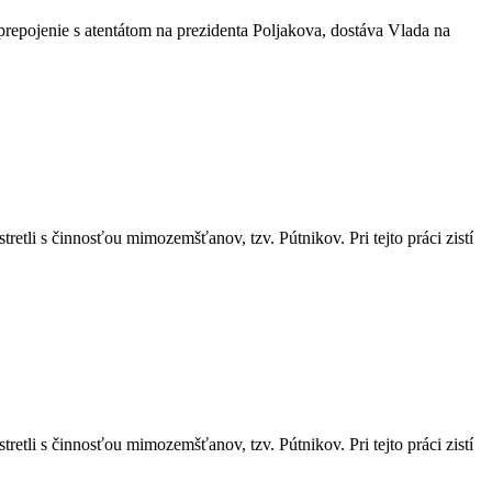
 prepojenie s atentátom na prezidenta Poljakova, dostáva Vlada na
retli s činnosťou mimozemšťanov, tzv. Pútnikov. Pri tejto práci zistí
retli s činnosťou mimozemšťanov, tzv. Pútnikov. Pri tejto práci zistí