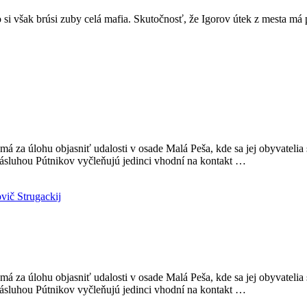
ho si však brúsi zuby celá mafia. Skutočnosť, že Igorov útek z mesta má
za úlohu objasniť udalosti v osade Malá Peša, kde sa jej obyvatelia st
a zásluhou Pútnikov vyčleňujú jedinci vhodní na kontakt …
za úlohu objasniť udalosti v osade Malá Peša, kde sa jej obyvatelia st
a zásluhou Pútnikov vyčleňujú jedinci vhodní na kontakt …