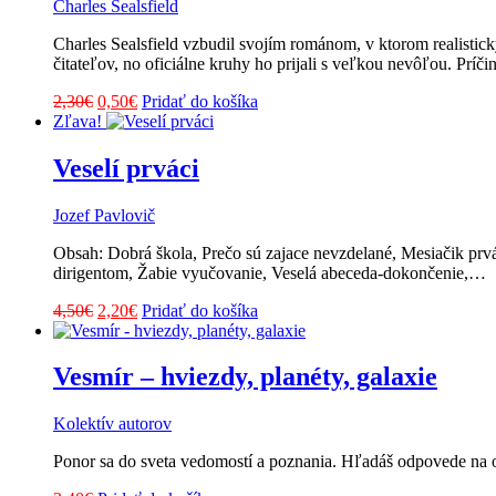
Charles Sealsfield
Charles Sealsfield vzbudil svojím románom, v ktorom realistic
čitateľov, no oficiálne kruhy ho prijali s veľkou nevôľou. Príč
Pôvodná
Aktuálna
2,30
€
0,50
€
Pridať do košíka
cena
cena
Zľava!
bola:
je:
2,30€.
0,50€.
Veselí prváci
Jozef Pavlovič
Obsah: Dobrá škola, Prečo sú zajace nevzdelané, Mesiačik prváč
dirigentom, Žabie vyučovanie, Veselá abeceda-dokončenie,…
Pôvodná
Aktuálna
4,50
€
2,20
€
Pridať do košíka
cena
cena
bola:
je:
4,50€.
2,20€.
Vesmír – hviezdy, planéty, galaxie
Kolektív autorov
Ponor sa do sveta vedomostí a poznania. Hľadáš odpovede na otá