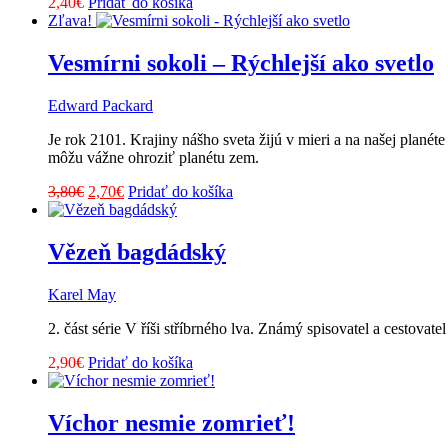
2,40
€
Pridať do košíka
Zľava!
Vesmírni sokoli – Rýchlejší ako svetlo
Edward Packard
Je rok 2101. Krajiny nášho sveta žijú v mieri a na našej plan
môžu vážne ohroziť planétu zem.
Pôvodná
Aktuálna
3,80
€
2,70
€
Pridať do košíka
cena
cena
bola:
je:
3,80€.
2,70€.
Vězeň bagdádský
Karel May
2. část série V říši stříbrného lva. Známý spisovatel a cest
2,90
€
Pridať do košíka
Víchor nesmie zomrieť!