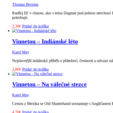
Thomas Brezina
Radšej žiť v chaose, ako s tetou Dagmar pod jednou strechou! 
potrebujú.
2,30
€
Pridať do košíka
Vinnetou – Indiánské léto
Karel May
Nejslavnější indiánský příběh o přátelství, čestnosti a odvaze 
2,80
€
Pridať do košíka
Vinnetou – Na válečné stezce
Karel May
Cestou z Mexika se Old Shatterhand seznamuje s Angličanem E
4,70
€
Pridať do košíka