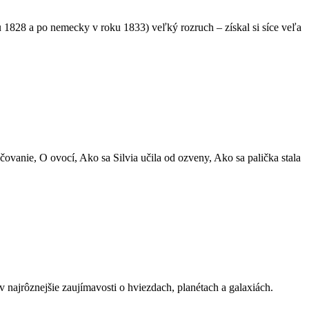
u 1828 a po nemecky v roku 1833) veľký rozruch – získal si síce veľa
ovanie, O ovocí, Ako sa Silvia učila od ozveny, Ako sa palička stala
 najrôznejšie zaujímavosti o hviezdach, planétach a galaxiách.