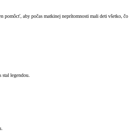
n pomôcť, aby počas matkinej neprítomnosti mali deti všetko, čo
s stal legendou.
u.