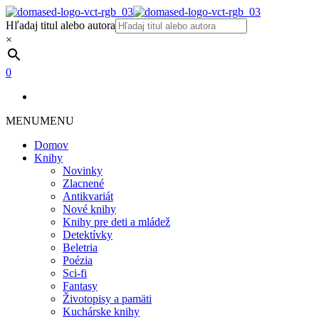
Hľadaj titul alebo autora
×
0
MENU
MENU
Domov
Knihy
Novinky
Zlacnené
Antikvariát
Nové knihy
Knihy pre deti a mládež
Detektívky
Beletria
Poézia
Sci-fi
Fantasy
Životopisy a pamäti
Kuchárske knihy