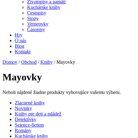
Životopisy a pamäti
Kuchárske knihy
Cestopisy
Stopy
Verneovky
Časopisy
Hry
O nás
Blog
Kontakt
Domov
/
Obchod
/
Knihy
/ Mayovky
Mayovky
Neboli nájdené žiadne produkty vyhovujúce vašemu výberu.
Zlacnené knihy
Novinky
Knihy pre deti a mládež
Detektívky
Science-fiction
Romány
Kuchárske knihy