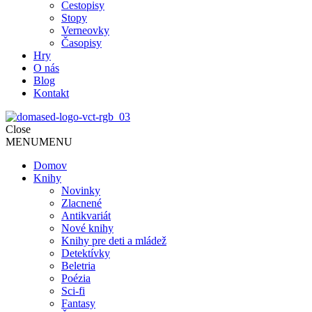
Cestopisy
Stopy
Verneovky
Časopisy
Hry
O nás
Blog
Kontakt
Close
MENU
MENU
Domov
Knihy
Novinky
Zlacnené
Antikvariát
Nové knihy
Knihy pre deti a mládež
Detektívky
Beletria
Poézia
Sci-fi
Fantasy