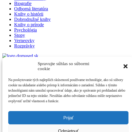
Biografie
Odborná literatúra
Knihy o histórii
Dobrodružné knihy
Knihy o prírode
Psychológia
Stopy
Verneovky
Rozprávky
Spravujte súhlas so súbormi
Domased
cookie
Na poskytovanie tých najlepších skúseností používame technológie, ako sú súbory
Obchodné podmienky
cookie na ukladanie a/alebo prístup k informáciám o zariadení. Súhlas s týmito
Poštovné a doprava
technológiami nám umožní spracovávať údaje, ako je správanie pri prehliadaní alebo
Možnosti platby
jedinečné ID na tejto stránke. Nesúhlas alebo odvolanie súhlasu môže nepriaznivo
Reklamácie a odstúpenie od zmluvy
ovplyvniť určité vlastnosti a funkcie.
Ochrana osobných údajov
Zostaňme v spojení
Prijať
Instagram
Odmietnuť