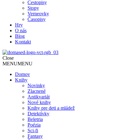
Cestopisy
Stopy
Verneovky
Časopisy
Hry
O nás
Blog
Kontakt
Close
MENU
MENU
Domov
Knihy
Novinky
Zlacnené
Antikvariát
Nové knihy
Knihy pre deti a mládež
Detektívky
Beletria
Poézia
Sci-fi
Fantasy