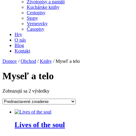
Životopisy a pamäti
Kuchárske knihy
Cestopisy
Stopy
Verneovky
Časopisy
Hry
O nás
Blog
Kontakt
Domov
/
Obchod
/
Knihy
/ Myseľ a telo
Myseľ a telo
Zobrazujú sa 2 výsledky
Lives of the soul