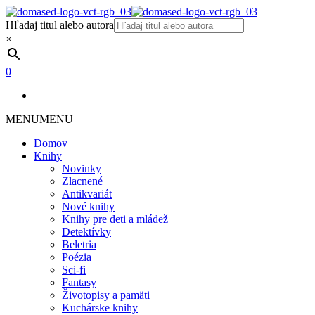
Hľadaj titul alebo autora
×
0
MENU
MENU
Domov
Knihy
Novinky
Zlacnené
Antikvariát
Nové knihy
Knihy pre deti a mládež
Detektívky
Beletria
Poézia
Sci-fi
Fantasy
Životopisy a pamäti
Kuchárske knihy