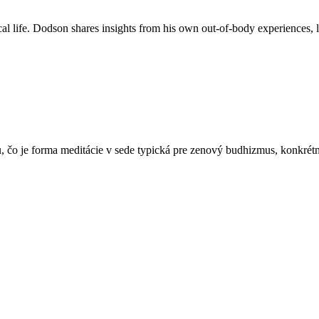
l life. Dodson shares insights from his own out‑of‑body experiences, 
čo je forma meditácie v sede typická pre zenový budhizmus, konkrétne