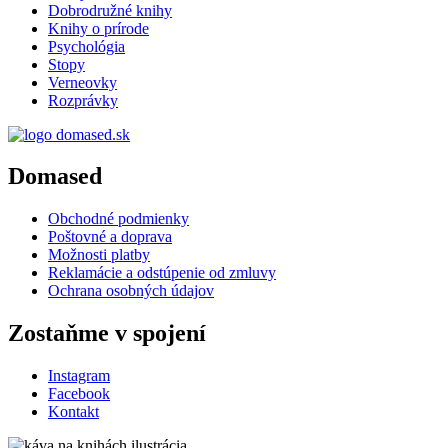
Dobrodružné knihy
Knihy o prírode
Psychológia
Stopy
Verneovky
Rozprávky
Domased
Obchodné podmienky
Poštovné a doprava
Možnosti platby
Reklamácie a odstúpenie od zmluvy
Ochrana osobných údajov
Zostaňme v spojení
Instagram
Facebook
Kontakt