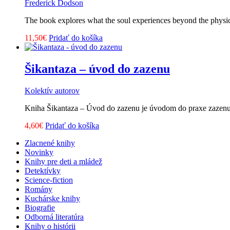
Frederick Dodson
The book explores what the soul experiences beyond the physica
11,50
€
Pridať do košíka
Šikantaza – úvod do zazenu
Kolektív autorov
Kniha Šikantaza – Úvod do zazenu je úvodom do praxe zazenu, 
4,60
€
Pridať do košíka
Zlacnené knihy
Novinky
Knihy pre deti a mládež
Detektívky
Science-fiction
Romány
Kuchárske knihy
Biografie
Odborná literatúra
Knihy o histórii