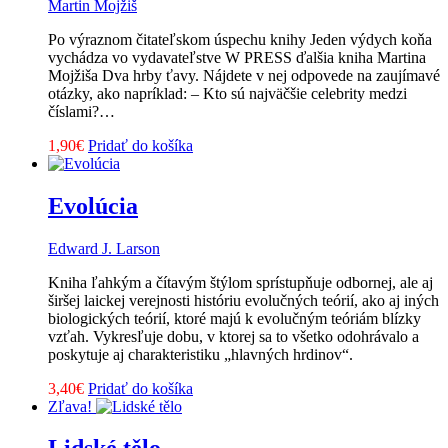
Martin Mojžiš
Po výraznom čitateľskom úspechu knihy Jeden výdych koňa
vychádza vo vydavateľstve W PRESS ďalšia kniha Martina
Mojžiša Dva hrby ťavy. Nájdete v nej odpovede na zaujímavé
otázky, ako napríklad: – Kto sú najväčšie celebrity medzi
číslami?…
1,90
€
Pridať do košíka
Evolúcia
Edward J. Larson
Kniha ľahkým a čítavým štýlom sprístupňuje odbornej, ale aj
širšej laickej verejnosti históriu evolučných teórií, ako aj iných
biologických teórií, ktoré majú k evolučným teóriám blízky
vzťah. Vykresľuje dobu, v ktorej sa to všetko odohrávalo a
poskytuje aj charakteristiku „hlavných hrdinov“.
3,40
€
Pridať do košíka
Zľava!