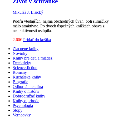
Život v schránke
Mikuláš J. Lisický
Podľa vtedajších, najmä obchodných úvah, boli slimáčiky
málo atraktívne. Po dvoch úspešných knižkách obava z
neatraktívnosti ustúpila.
2,60
€
Pridať do košíka
Zlacnené knihy
Novinky
Knihy pre deti a mládež
Detektívky
Science-fiction
Romány
Kuchárske knihy
Biografie
Odborná literatúra
Knihy o histórii
Dobrodružné knihy
Knihy o prírode
Psychológia
Stopy
Verneovky