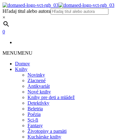
Hľadaj titul alebo autora
×
0
MENU
MENU
Domov
Knihy
Novinky
Zlacnené
Antikvariát
Nové knihy
Knihy pre deti a mládež
Detektívky
Beletria
Poézia
Sci-fi
Fantasy
Životopisy a pamäti
Kuchárske knihy