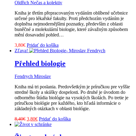
Oldřich Nečas a kolektiv
Kniha je třetím přepracovaným vydáním oblíbené učebnice
určené pro lékařské fakulty. Proti předchozím vydáním je
doplněna nejmodernějšími poznatky, především z oblasti
buněčné a molekulární biologie, které závažným způsobem
mění dosavadní pohled…
3,80
€
Pridať do košíka
Zľava!
Přehled biologie
Fendrych Miroslav
Kniha má tri poslania. Predovšetkým je príručkou pre vyššie
stredné školy a skúšky dospelosti. Po druhé je úvodom do
odborného štúdia biológie na vysokých školách. Po tretie je
príručkou biológie pre každého, kto hľadá informácie o
základných otázkach v oblasti biológie.
Pôvodná
Aktuálna
8,40
€
3,80
€
Pridať do košíka
cena
cena
bola:
je:
8,40€.
3,80€.