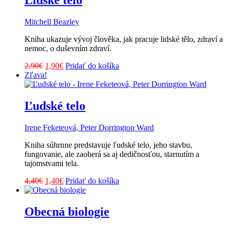
Lidské tělo
Mitchell Beazley
Kniha ukazuje vývoj člověka, jak pracuje lidské tělo, zdraví a
nemoc, o duševním zdraví.
Pôvodná
Aktuálna
2,90
€
1,90
€
Pridať do košíka
cena
cena
Zľava!
bola:
je:
2,90€.
1,90€.
Ľudské telo
Irene Feketeová, Peter Dorrington Ward
Kniha súhrnne predstavuje ľudské telo, jeho stavbu,
fungovanie, ale zaoberá sa aj dedičnosťou, starnutím a
tajomstvami tela.
Pôvodná
Aktuálna
4,40
€
1,40
€
Pridať do košíka
cena
cena
bola:
je:
4,40€.
1,40€.
Obecná biologie