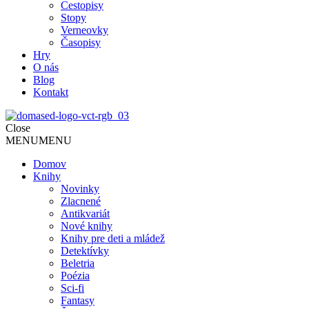
Cestopisy
Stopy
Verneovky
Časopisy
Hry
O nás
Blog
Kontakt
Close
MENU
MENU
Domov
Knihy
Novinky
Zlacnené
Antikvariát
Nové knihy
Knihy pre deti a mládež
Detektívky
Beletria
Poézia
Sci-fi
Fantasy