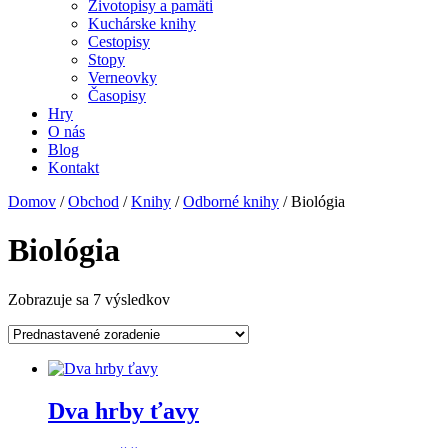
Životopisy a pamäti
Kuchárske knihy
Cestopisy
Stopy
Verneovky
Časopisy
Hry
O nás
Blog
Kontakt
Domov
/
Obchod
/
Knihy
/
Odborné knihy
/ Biológia
Biológia
Zobrazuje sa 7 výsledkov
Dva hrby ťavy