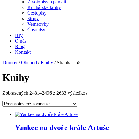
Životopisy a pamäti
Kuchárske knihy
Cestopisy
Stopy
Verneovky
Časopisy
Hry
O nás
Blog
Kontakt
Domov
/
Obchod
/
Knihy
/ Stránka 156
Knihy
Zobrazených 2481–2496 z 2633 výsledkov
Yankee na dvoře krále Artuše