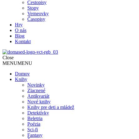
Cestopisy
Stopy
Verneovky
Časopisy
Hry
O nás
Blog
Kontakt
Close
MENU
MENU
Domov
Knihy
Novinky
Zlacnené
Antikvariát
Nové knihy
Knihy pre deti a mládež
Detektívky
Beletria
Poézia
Sci-fi
Fantasy