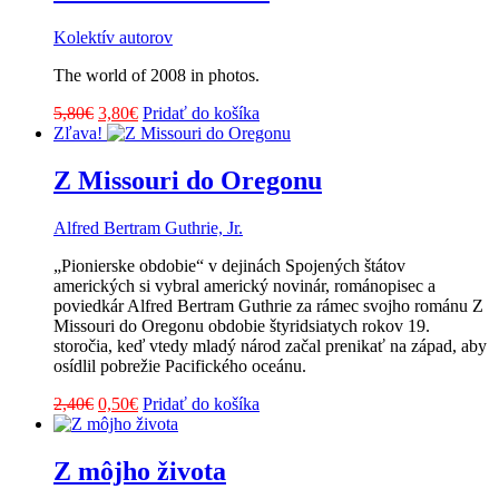
Kolektív autorov
The world of 2008 in photos.
Pôvodná
Aktuálna
5,80
€
3,80
€
Pridať do košíka
cena
cena
Zľava!
bola:
je:
5,80€.
3,80€.
Z Missouri do Oregonu
Alfred Bertram Guthrie, Jr.
„Pionierske obdobie“ v dejinách Spojených štátov
amerických si vybral americký novinár, románopisec a
poviedkár Alfred Bertram Guthrie za rámec svojho románu Z
Missouri do Oregonu obdobie štyridsiatych rokov 19.
storočia, keď vtedy mladý národ začal prenikať na západ, aby
osídlil pobrežie Pacifického oceánu.
Pôvodná
Aktuálna
2,40
€
0,50
€
Pridať do košíka
cena
cena
bola:
je:
2,40€.
0,50€.
Z môjho života