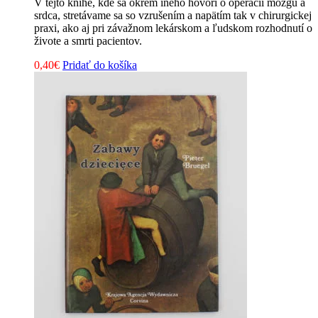
V tejto knihe, kde sa okrem iného hovorí o operácii mozgu a
srdca, stretávame sa so vzrušením a napätím tak v chirurgickej
praxi, ako aj pri závažnom lekárskom a ľudskom rozhodnutí o
živote a smrti pacientov.
0,40
€
Pridať do košíka