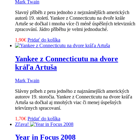
Mark Twain
Slavný příběh z pera jednoho z nejznámějších amerických
autorů 19. století. Yankee z Connecticutu na dvoře krále
Artuše se dočkal i mnoha více či méně úspěšných televizních
zpracování. Jádro příběhu je velmi jednoduché.
1,90
€
Pridať do košíka
Yankee z Connecticutu na dvore
kráľa Artuša
Mark Twain
Slávny príbeh z pera jedného z najznámejších amerických
autorov 19. storočia. Yankee z Connecticutu na dvore kráľa
Artuša sa dočkal aj mnohých viac či menej úspešných
televíznych spracovaní.
1,70
€
Pridať do košíka
Zľava!
Year in Focus 2008