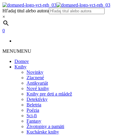
Hľadaj titul alebo autora
×
0
MENU
MENU
Domov
Knihy
Novinky
Zlacnené
Antikvariát
Nové knihy
Knihy pre deti a mládež
Detektívky
Beletria
Poézia
Sci-fi
Fantasy
Životopisy a pamäti
Kuchárske knihy