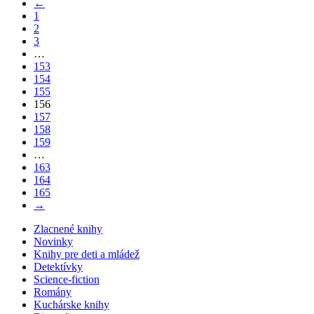
←
1
2
3
…
153
154
155
156
157
158
159
…
163
164
165
→
Zlacnené knihy
Novinky
Knihy pre deti a mládež
Detektívky
Science-fiction
Romány
Kuchárske knihy