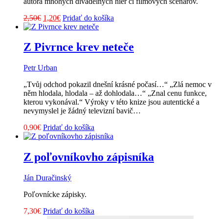
autora mnohých divadelných hier či filmových scenárov.
Pôvodná
Aktuálna
2,50
€
1,20
€
Pridať do košíka
cena
cena
bola:
je:
2,50€.
1,20€.
Z Pivrnce krev neteče
Petr Urban
„Tvůj odchod pokazil dnešní krásné počasí…“ „Zlá nemoc v
něm hlodala, hlodala – až dohlodala…“ „Znal cenu funkce,
kterou vykonával.“ Výroky v této knize jsou autentické a
nevymyslel je žádný televizní bavič…
0,90
€
Pridať do košíka
Z poľovníkovho zápisníka
Ján Duračinský
Poľovnícke zápisky.
7,30
€
Pridať do košíka