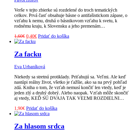
Verše v tejto zbierke sú rozdelené do troch tematických
celkov. Prvá časť obsahuje básne o antifašistickom zápase, o
vzťahu k nemu, druhá o básnikovom vzťahu k svetu, k
rodnému kraju, k Slovensku a jeho premenám…
Pôvodná
Aktuálna
1,60
€
0,40
€
Pridať do košíka
cena
cena
bola:
je:
1,60€.
0,40€.
Za facku
Eva Urbaníková
Niekedy sa stretnú protiklady. Priťahujú sa. Veľmi. Ale keď
nastúpi reálny život, všetko je ťažšie, ako sa na prvý pohľad
zdá. Kniha o tom, že vzťah nemusí končiť len vtedy, keď je
jeden zlý a druhý dobrý. Alebo naopak. Vzťah môže skončiť
aj vtedy, KEĎ SÚ DVAJA TAK VEĽMI ROZDIELNI…
1,90
€
Pridať do košíka
Za hlasom srdca