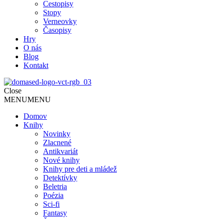
Cestopisy
Stopy
Verneovky
Časopisy
Hry
O nás
Blog
Kontakt
Close
MENU
MENU
Domov
Knihy
Novinky
Zlacnené
Antikvariát
Nové knihy
Knihy pre deti a mládež
Detektívky
Beletria
Poézia
Sci-fi
Fantasy