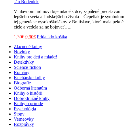
Ján Bodeniek
V hlavnom hrdinovi bije mladé srdce, zapálené predstavou
lepšieho sveta a ľudskejšieho života – Čepeliak je symbolom
tej generácie vysokoškolákov v Bratislave, ktorá mala pekné
ciele a vedela za ne bojovať…..
Pôvodná
Aktuálna
1,30
€
0,90
€
Pridať do košíka
cena
cena
Zlacnené knihy
bola:
je:
Novinky
1,30€.
0,90€.
Knihy pre deti a mládež
Detektívky
Science-fiction
Romány
Kuchárske knihy
Biografie
Odborná literatúra
Knihy o histórii
Dobrodružné knihy
Knihy o prírode
Psychológia
Stopy
Verneovky
Rozprávky