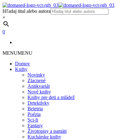
Hľadaj titul alebo autora
×
0
MENU
MENU
Domov
Knihy
Novinky
Zlacnené
Antikvariát
Nové knihy
Knihy pre deti a mládež
Detektívky
Beletria
Poézia
Sci-fi
Fantasy
Životopisy a pamäti
Kuchárske knihy