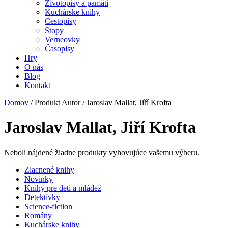
Životopisy a pamäti
Kuchárske knihy
Cestopisy
Stopy
Verneovky
Časopisy
Hry
O nás
Blog
Kontakt
Domov
/ Produkt Autor / Jaroslav Mallat, Jiří Krofta
Jaroslav Mallat, Jiří Krofta
Neboli nájdené žiadne produkty vyhovujúce vašemu výberu.
Zlacnené knihy
Novinky
Knihy pre deti a mládež
Detektívky
Science-fiction
Romány
Kuchárske knihy