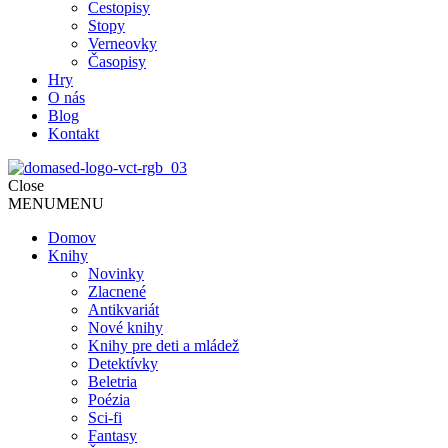
Cestopisy
Stopy
Verneovky
Časopisy
Hry
O nás
Blog
Kontakt
Close
MENU
MENU
Domov
Knihy
Novinky
Zlacnené
Antikvariát
Nové knihy
Knihy pre deti a mládež
Detektívky
Beletria
Poézia
Sci-fi
Fantasy