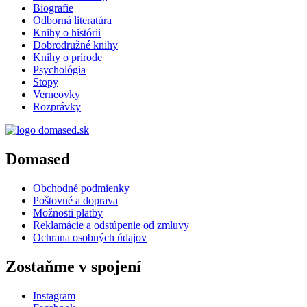
Biografie
Odborná literatúra
Knihy o histórii
Dobrodružné knihy
Knihy o prírode
Psychológia
Stopy
Verneovky
Rozprávky
Domased
Obchodné podmienky
Poštovné a doprava
Možnosti platby
Reklamácie a odstúpenie od zmluvy
Ochrana osobných údajov
Zostaňme v spojení
Instagram