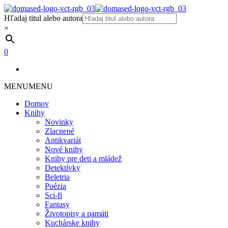
Hľadaj titul alebo autora
×
0
MENU
MENU
Domov
Knihy
Novinky
Zlacnené
Antikvariát
Nové knihy
Knihy pre deti a mládež
Detektívky
Beletria
Poézia
Sci-fi
Fantasy
Životopisy a pamäti
Kuchárske knihy