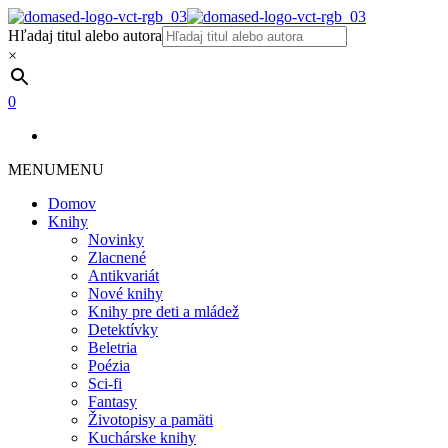
Hľadaj titul alebo autora
×
0
MENU
MENU
Domov
Knihy
Novinky
Zlacnené
Antikvariát
Nové knihy
Knihy pre deti a mládež
Detektívky
Beletria
Poézia
Sci-fi
Fantasy
Životopisy a pamäti
Kuchárske knihy