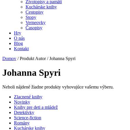
Životopisy a pamäti
Kuchárske knihy
Cestopisy
Stopy
Verneovky
Časopisy
Hry
O nás
Blog
Kontakt
Domov
/ Produkt Autor / Johanna Spyri
Johanna Spyri
Neboli nájdené žiadne produkty vyhovujúce vašemu výberu.
Zlacnené knihy
Novinky
Knihy pre deti a mládež
Detektívky
Science-fiction
Romány
Kuchárske knihy