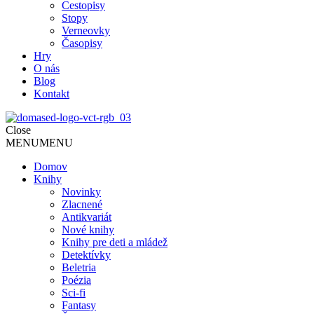
Cestopisy
Stopy
Verneovky
Časopisy
Hry
O nás
Blog
Kontakt
Close
MENU
MENU
Domov
Knihy
Novinky
Zlacnené
Antikvariát
Nové knihy
Knihy pre deti a mládež
Detektívky
Beletria
Poézia
Sci-fi
Fantasy