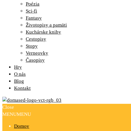
Poézia
Sci-fi
Fantasy
Životopisy a pamäti
Kuchárske knihy
Cestopisy
Stopy
Verneovky
Časopisy
Hry
O nás
Blog
Kontakt
Close
MENU
MENU
Domov