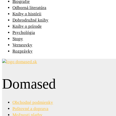
Biografie
Odborná literatúra
Knihy o histórii
Dobrodružné knihy
Knihy o prírode
Psychológia
Stopy
Verneovky
Rozprávky
Domased
Obchodné podmienky
Poštovné a doprava
Možnosti platby