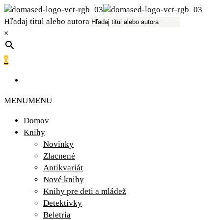
Hľadaj titul alebo autora
×
0
MENU
MENU
Domov
Knihy
Novinky
Zlacnené
Antikvariát
Nové knihy
Knihy pre deti a mládež
Detektívky
Beletria