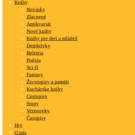
Knihy
Novinky
Zlacnené
Antikvariát
Nové knihy
Knihy pre deti a mládež
Detektívky
Beletria
Poézia
Sci-fi
Fantasy
Životopisy a pamäti
Kuchárske knihy
Cestopisy
Stopy
Verneovky
Časopisy
Hry
O nás