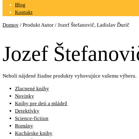
Blog
Kontakt
Domov
/ Produkt Autor / Jozef Štefanovič, Ladislav Ďurič
Jozef Štefanovi
Neboli nájdené žiadne produkty vyhovujúce vašemu výberu.
Zlacnené knihy
Novinky
Knihy pre deti a mládež
Detektívky
Science-fiction
Romány
Kuchárske knihy