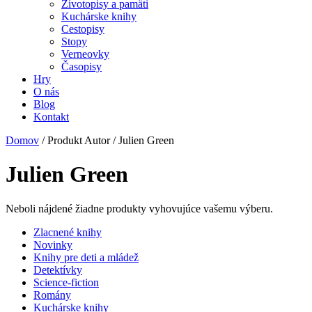
Životopisy a pamäti
Kuchárske knihy
Cestopisy
Stopy
Verneovky
Časopisy
Hry
O nás
Blog
Kontakt
Domov
/ Produkt Autor / Julien Green
Julien Green
Neboli nájdené žiadne produkty vyhovujúce vašemu výberu.
Zlacnené knihy
Novinky
Knihy pre deti a mládež
Detektívky
Science-fiction
Romány
Kuchárske knihy