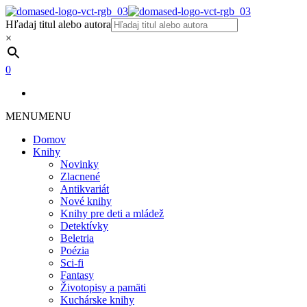
Hľadaj titul alebo autora
×
0
MENU
MENU
Domov
Knihy
Novinky
Zlacnené
Antikvariát
Nové knihy
Knihy pre deti a mládež
Detektívky
Beletria
Poézia
Sci-fi
Fantasy
Životopisy a pamäti
Kuchárske knihy