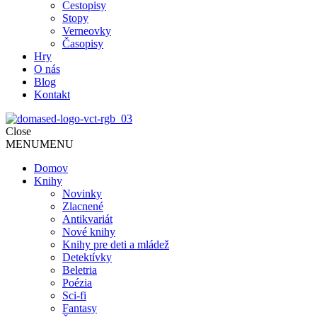
Cestopisy
Stopy
Verneovky
Časopisy
Hry
O nás
Blog
Kontakt
Close
MENU
MENU
Domov
Knihy
Novinky
Zlacnené
Antikvariát
Nové knihy
Knihy pre deti a mládež
Detektívky
Beletria
Poézia
Sci-fi
Fantasy