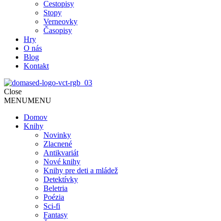
Cestopisy
Stopy
Verneovky
Časopisy
Hry
O nás
Blog
Kontakt
Close
MENU
MENU
Domov
Knihy
Novinky
Zlacnené
Antikvariát
Nové knihy
Knihy pre deti a mládež
Detektívky
Beletria
Poézia
Sci-fi
Fantasy