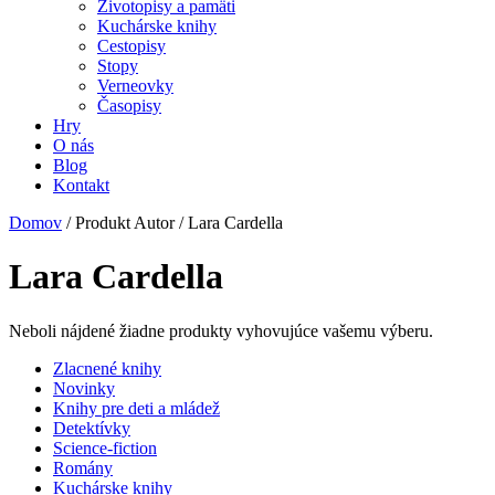
Životopisy a pamäti
Kuchárske knihy
Cestopisy
Stopy
Verneovky
Časopisy
Hry
O nás
Blog
Kontakt
Domov
/ Produkt Autor / Lara Cardella
Lara Cardella
Neboli nájdené žiadne produkty vyhovujúce vašemu výberu.
Zlacnené knihy
Novinky
Knihy pre deti a mládež
Detektívky
Science-fiction
Romány
Kuchárske knihy