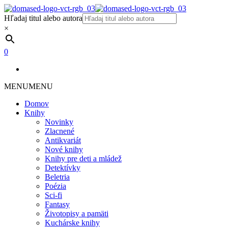
Hľadaj titul alebo autora
×
0
MENU
MENU
Domov
Knihy
Novinky
Zlacnené
Antikvariát
Nové knihy
Knihy pre deti a mládež
Detektívky
Beletria
Poézia
Sci-fi
Fantasy
Životopisy a pamäti
Kuchárske knihy