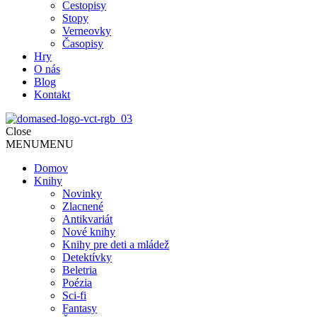
Cestopisy
Stopy
Verneovky
Časopisy
Hry
O nás
Blog
Kontakt
Close
MENU
MENU
Domov
Knihy
Novinky
Zlacnené
Antikvariát
Nové knihy
Knihy pre deti a mládež
Detektívky
Beletria
Poézia
Sci-fi
Fantasy