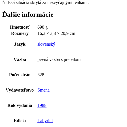
ľudská situácia skrytá za nezvyčajnými reáliami.
Ďalšie informácie
Hmotnosť
690 g
Rozmery
16,3 × 3,3 × 20,9 cm
Jazyk
slovenský
Väzba
pevná väzba s prebalom
Počet strán
328
Vydavateľstvo
Smena
Rok vydania
1988
Edícia
Labyrint