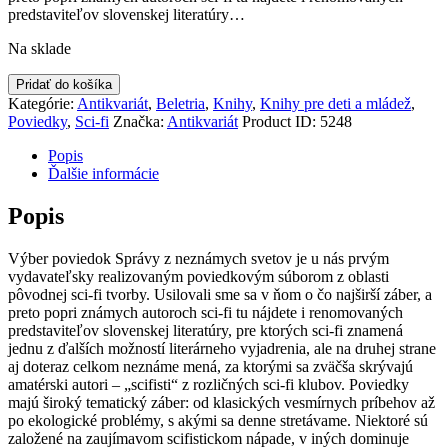
predstaviteľov slovenskej literatúry…
Na sklade
množstvo
Pridať do košíka
Správy
Kategórie:
Antikvariát
,
Beletria
,
Knihy
,
Knihy pre deti a mládež
,
z
Poviedky
,
Sci-fi
Značka:
Antikvariát
Product ID:
5248
neznámych
svetov
Popis
Ďalšie informácie
Popis
Výber poviedok Správy z neznámych svetov je u nás prvým
vydavateľsky realizovaným poviedkovým súborom z oblasti
pôvodnej sci-fi tvorby. Usilovali sme sa v ňom o čo najširší záber, a
preto popri známych autoroch sci-fi tu nájdete i renomovaných
predstaviteľov slovenskej literatúry, pre ktorých sci-fi znamená
jednu z ďalších možností lit
erárneho vyjadrenia, ale na druhej strane
aj doteraz celkom neznáme mená, za ktorými sa zväčša skrývajú
amatérski autori – „scifisti“ z rozličných sci-fi klubov. Poviedky
majú široký tematický záber: od klasických vesmírnych príbehov až
po ekologické problémy, s akými sa denne stretávame. Niektoré sú
založené na zaujímavom scifistickom nápade, v iných dominuje