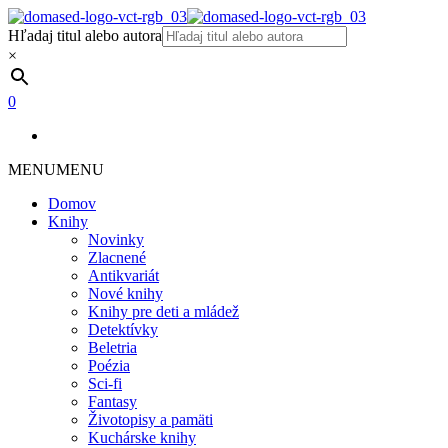
Hľadaj titul alebo autora
×
0
MENU
MENU
Domov
Knihy
Novinky
Zlacnené
Antikvariát
Nové knihy
Knihy pre deti a mládež
Detektívky
Beletria
Poézia
Sci-fi
Fantasy
Životopisy a pamäti
Kuchárske knihy