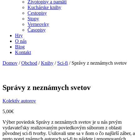
Životopisy a pamäti
Kuchárske knihy
Cestopisy
Stopy
Verneovky
Časopisy
Hry
O nás
Blog
Kontakt
Domov
/
Obchod
/
Knihy
/
Sci-fi
/ Správy z neznámych svetov
Správy z neznámych svetov
Kolektív autorov
5,00
€
Výber poviedok Správy z neznámych svetov je u nás prvým
vydavateľsky realizovaným poviedkovým súborom z oblasti
pôvodnej sci-fi tvorby. Usilovali sme sa v ňom o čo najširší záber, a
preto popri známych autoroch sci-fi tu nájdete i renomovaných