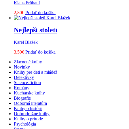
Klaus Frühauf
2,80
€
Pridať do košíka
Nejlepší století
Karel Blažek
3,50
€
Pridať do košíka
Zlacnené knihy
Novinky
Knihy pre deti a mládež
Detektívky
Science-fiction
Romány
Kuchárske knihy
Biografie
Odborná literatúra
Knihy o histórii
Dobrodružné knihy
Knihy o prírode
Psychológia