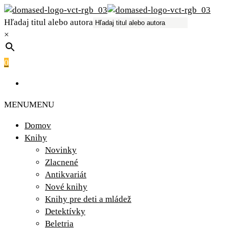
Hľadaj titul alebo autora
×
0
MENU
MENU
Domov
Knihy
Novinky
Zlacnené
Antikvariát
Nové knihy
Knihy pre deti a mládež
Detektívky
Beletria