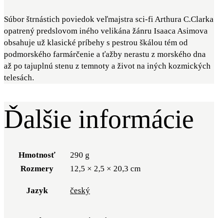
Súbor štrnástich poviedok veľmajstra sci-fi Arthura C.Clarka
opatrený predslovom iného velikána žánru Isaaca Asimova
obsahuje už klasické príbehy s pestrou škálou tém od
podmorského farmárčenie a ťažby nerastu z morského dna
až po tajuplnú stenu z temnoty a život na iných kozmických
telesách.
Ďalšie informácie
Hmotnosť
290 g
Rozmery
12,5 × 2,5 × 20,3 cm
Jazyk
český