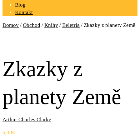
Blog
Kontakt
Domov
/
Obchod
/
Knihy
/
Beletria
/ Zkazky z planety Země
Zkazky z
planety Země
Arthur Charles Clarke
6,30
€