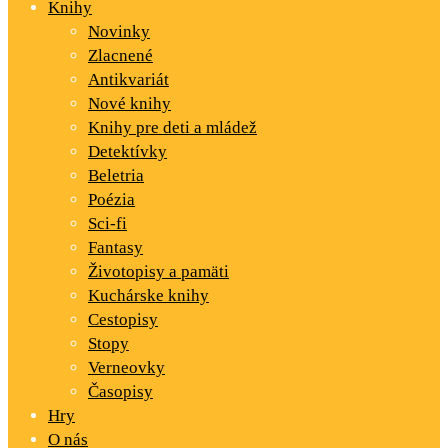
Knihy
Novinky
Zlacnené
Antikvariát
Nové knihy
Knihy pre deti a mládež
Detektívky
Beletria
Poézia
Sci-fi
Fantasy
Životopisy a pamäti
Kuchárske knihy
Cestopisy
Stopy
Verneovky
Časopisy
Hry
O nás