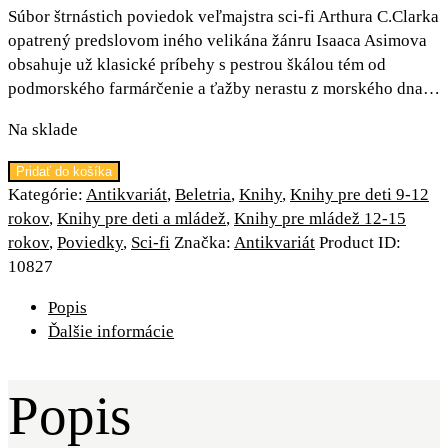
Súbor štrnástich poviedok veľmajstra sci-fi Arthura C.Clarka
opatrený predslovom iného velikána žánru Isaaca Asimova
obsahuje už klasické príbehy s pestrou škálou tém od
podmorského farmárčenie a ťažby nerastu z morského dna…
Na sklade
množstvo
Pridať do košíka
Zkazky
Kategórie:
Antikvariát
,
Beletria
,
Knihy
,
Knihy pre deti 9-12
z
rokov
,
Knihy pre deti a mládež
,
Knihy pre mládež 12-15
planety
rokov
,
Poviedky
,
Sci-fi
Značka:
Antikvariát
Product ID:
Země
10827
Popis
Ďalšie informácie
Popis