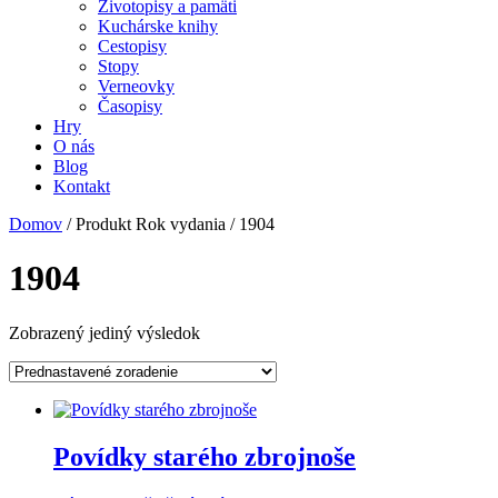
Životopisy a pamäti
Kuchárske knihy
Cestopisy
Stopy
Verneovky
Časopisy
Hry
O nás
Blog
Kontakt
Domov
/ Produkt Rok vydania / 1904
1904
Zobrazený jediný výsledok
Povídky starého zbrojnoše