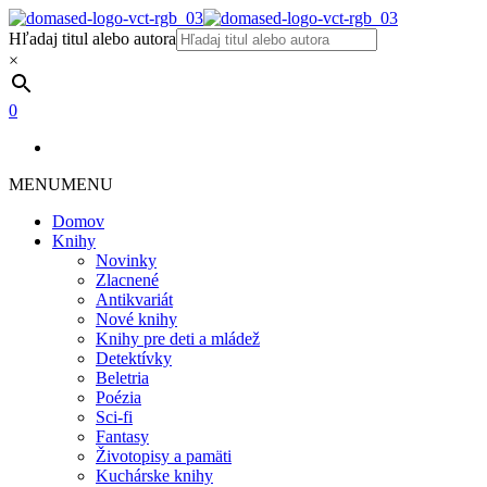
Hľadaj titul alebo autora
×
0
MENU
MENU
Domov
Knihy
Novinky
Zlacnené
Antikvariát
Nové knihy
Knihy pre deti a mládež
Detektívky
Beletria
Poézia
Sci-fi
Fantasy
Životopisy a pamäti
Kuchárske knihy