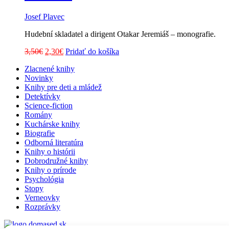
Josef Plavec
Hudební skladatel a dirigent Otakar Jeremiáš – monografie.
Pôvodná
Aktuálna
3,50
€
2,30
€
Pridať do košíka
cena
cena
Zlacnené knihy
bola:
je:
Novinky
3,50€.
2,30€.
Knihy pre deti a mládež
Detektívky
Science-fiction
Romány
Kuchárske knihy
Biografie
Odborná literatúra
Knihy o histórii
Dobrodružné knihy
Knihy o prírode
Psychológia
Stopy
Verneovky
Rozprávky