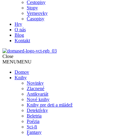
Cestopisy
Stopy
Verneovky
Časopisy
Hry
O nás
Blog
Kontakt
Close
MENU
MENU
Domov
Knihy
Novinky
Zlacnené
Antikvariát
Nové knihy
Knihy pre deti a mládež
Detektívky
Beletria
Poézia
Sci-fi
Fantasy