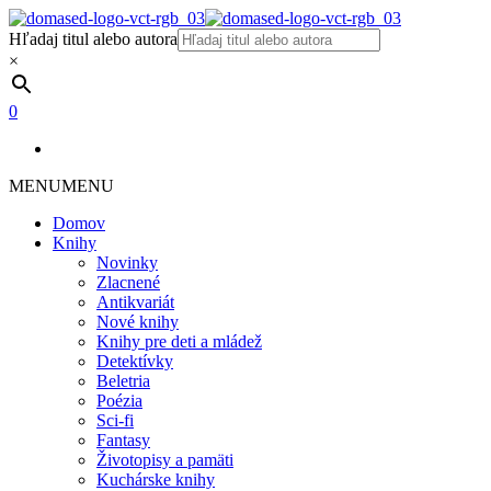
Hľadaj titul alebo autora
×
0
MENU
MENU
Domov
Knihy
Novinky
Zlacnené
Antikvariát
Nové knihy
Knihy pre deti a mládež
Detektívky
Beletria
Poézia
Sci-fi
Fantasy
Životopisy a pamäti
Kuchárske knihy