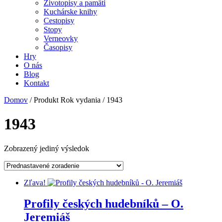
Životopisy a pamäti
Kuchárske knihy
Cestopisy
Stopy
Verneovky
Časopisy
Hry
O nás
Blog
Kontakt
Domov
/ Produkt Rok vydania / 1943
1943
Zobrazený jediný výsledok
Zľava!
Profily českých hudebníků – O.
Jeremiáš