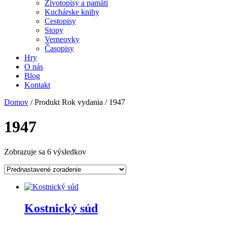
Životopisy a pamäti
Kuchárske knihy
Cestopisy
Stopy
Verneovky
Časopisy
Hry
O nás
Blog
Kontakt
Domov
/ Produkt Rok vydania / 1947
1947
Zobrazuje sa 6 výsledkov
Kostnický súd