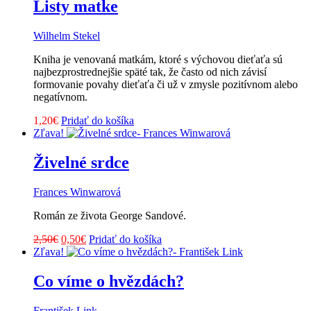
Listy matke
Wilhelm Stekel
Kniha je venovaná matkám, ktoré s výchovou dieťaťa sú
najbezprostrednejšie späté tak, že často od nich závisí
formovanie povahy dieťaťa či už v zmysle pozitívnom alebo
negatívnom.
1,20
€
Pridať do košíka
Zľava!
Živelné srdce
Frances Winwarová
Román ze života George Sandové.
Pôvodná
Aktuálna
2,50
€
0,50
€
Pridať do košíka
cena
cena
Zľava!
bola:
je:
2,50€.
0,50€.
Co víme o hvězdách?
František Link