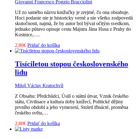
Giovanni Francesco Poggio Bracciolini
Už zo samého názvu knižučky je zrejmé, čo ona obsahuje.
Hoci podanie nie je historicky verné a nie všetko zodpovedá
skutočnosti, najmä, že by autor bol býval očitým svedkom,
jednako pútavo opisuje cestu Majstra Jána Husa z Prahy do
Kostnice,….
2,80
€
Pridať do košíka
Tisíciletou stopou československého
lidu
Miloš Václav Kratochvíl
Z Obsahu: Předchůdci, Úsilí o státní útvar, Vznik českého
státu, Civilisace a kultura doby knížecí, Politické dějiny
prvního období a jeho vymezení, Století třinácté, proměna
českého světa,…
2,80
€
Pridať do košíka