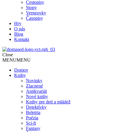
Cestopisy
Stopy
Verneovky
Časopisy
Hry
O nás
Blog
Kontakt
Close
MENU
MENU
Domov
Knihy
Novinky
Zlacnené
Antikvariát
Nové knihy
Knihy pre deti a mládež
Detektívky
Beletria
Poézia
Sci-fi
Fantasy