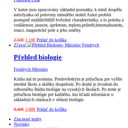
V knize jsou zpracovány základní poznatky, k nimž dospěla
astrofysika od poloviny minulého století Autor probírá
postupně nejdůležitější hvězdné charakteristiky, a to polohu a
vzdálenost, jasnost, spektrum, teplotu,průměr,hmotuahustotu,
rotaci, magnetické pole a jeho změny.
Pôvodná
Aktuálna
2,50
€
1,10
€
Pridať do košíka
cena
cena
Zľava!
bola:
je:
2,50€.
1,10€.
Přehled biologie
Fendrych Miroslav
Kniha má tri poslania. Predovšetkým je príručkou pre vyššie
stredné školy a skúšky dospelosti. Po druhé je úvodom do
odborného štúdia biológie na vysokých školách. Po tretie je
príručkou biológie pre každého, kto hľadá informácie o
základných otázkach v oblasti biológie.
Pôvodná
Aktuálna
8,40
€
3,80
€
Pridať do košíka
cena
cena
Zlacnené knihy
bola:
je:
Novinky
8,40€.
3,80€.