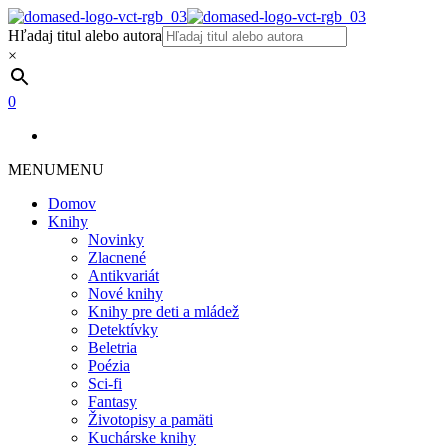
Hľadaj titul alebo autora
×
0
MENU
MENU
Domov
Knihy
Novinky
Zlacnené
Antikvariát
Nové knihy
Knihy pre deti a mládež
Detektívky
Beletria
Poézia
Sci-fi
Fantasy
Životopisy a pamäti
Kuchárske knihy