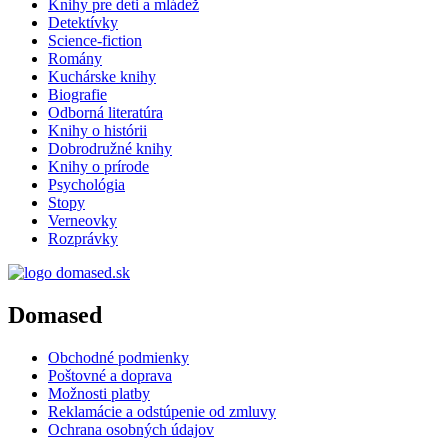
Knihy pre deti a mládež
Detektívky
Science-fiction
Romány
Kuchárske knihy
Biografie
Odborná literatúra
Knihy o histórii
Dobrodružné knihy
Knihy o prírode
Psychológia
Stopy
Verneovky
Rozprávky
Domased
Obchodné podmienky
Poštovné a doprava
Možnosti platby
Reklamácie a odstúpenie od zmluvy
Ochrana osobných údajov