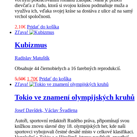
dievčaťa z ľudu, ktorá si svojou krásou podmaňuje muža a
využíva ich, vďaka svojej kráse sa dostáva z ulice až na samý
vrchol spoločnosti.
2,10
€
Pridať do košíka
Zľava!
Kubizmus
Radislav Matuštík
Obsahuje 44 čiernobielych a 16 farebných reprodukcií.
Pôvodná
Aktuálna
5,50
€
1,70
€
Pridať do košíka
cena
cena
Zľava!
bola:
je:
5,50€.
1,70€.
Tokio ve znamení olympijských kruhů
Josef Davídek, Václav Švadlena
Autoři, sportovní redaktoři Rudého práva, připomínají svou
knížkou znovu slavné dny 18. olympijských her, kde naši
sportovci vybojovali čestné desáté místo v celkové klasifikaci.