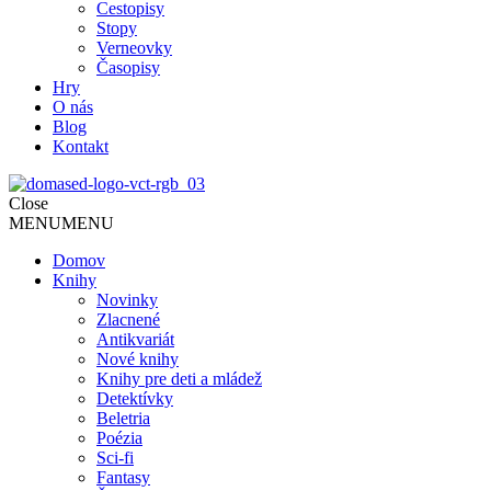
Cestopisy
Stopy
Verneovky
Časopisy
Hry
O nás
Blog
Kontakt
Close
MENU
MENU
Domov
Knihy
Novinky
Zlacnené
Antikvariát
Nové knihy
Knihy pre deti a mládež
Detektívky
Beletria
Poézia
Sci-fi
Fantasy