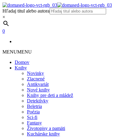
Hľadaj titul alebo autora
×
0
MENU
MENU
Domov
Knihy
Novinky
Zlacnené
Antikvariát
Nové knihy
Knihy pre deti a mládež
Detektívky
Beletria
Poézia
Sci-fi
Fantasy
Životopisy a pamäti
Kuchárske knihy