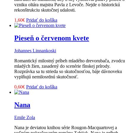
vzniku oltára majstra Pavla z Levoče. Nejde o historickú
rekonštrukciu skutočnej udalosti.
1,60
€
Pridať do košíka
Pieseň o červenom kvete
Johannes Linnankoski
Romantický milostný príbeh mladého drevorubača, zvodcu
mladých žien, zasadený do scenérie fínskej prírody.
Rozprávka sa tu strieda so skutočnosťou, báje dávnoveku
vyplňujú nemilosrdnú skutočnosť.
0,60
€
Pridať do košíka
Nana
Emile Zola
Nana je deviatou knihou série Rougon-Macquartovej a
voľným pokračovaním románu Zabijak. Nana je príbeh