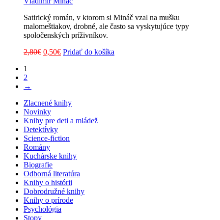
Vladimír Mináč
Satirický román, v ktorom si Mináč vzal na mušku
malomeštiakov, drobné, ale často sa vyskytujúce typy
spoločenských príživníkov.
Pôvodná
Aktuálna
2,80
€
0,50
€
Pridať do košíka
cena
cena
1
bola:
je:
2
2,80€.
0,50€.
→
Zlacnené knihy
Novinky
Knihy pre deti a mládež
Detektívky
Science-fiction
Romány
Kuchárske knihy
Biografie
Odborná literatúra
Knihy o histórii
Dobrodružné knihy
Knihy o prírode
Psychológia
Stopy