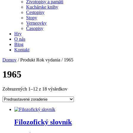
Životopisy a pamäti
Kuchárske knihy
Cestopisy
Stopy
Verneovky
Časopisy
Hry
O nás
Blog
Kontakt
Domov
/ Produkt Rok vydania / 1965
1965
Zobrazených 1–12 z 18 výsledkov
Filozofický slovník