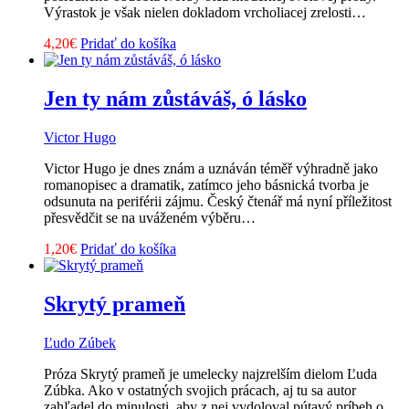
Výrastok je však nielen dokladom vrcholiacej zrelosti…
4,20
€
Pridať do košíka
Jen ty nám zůstáváš, ó lásko
Victor Hugo
Victor Hugo je dnes znám a uznáván téměř výhradně jako
romanopisec a dramatik, zatímco jeho básnická tvorba je
odsunuta na periférii zájmu. Český čtenář má nyní příležitost
přesvědčit se na uváženém výběru…
1,20
€
Pridať do košíka
Skrytý prameň
Ľudo Zúbek
Próza Skrytý prameň je umelecky najzrelším dielom Ľuda
Zúbka. Ako v ostatných svojich prácach, aj tu sa autor
zahľadel do minulosti, aby z nej vydoloval pútavý príbeh o