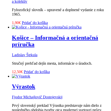
a kolektív
Fylozofický slovník – upravené a doplnené vydanie z roku
1965.
1,90
€
Pridať do košíka
Košice – Informačná a orientačná
príručka
Ladislav Štrkula
Stručný prehľad dejín mesta, informácie o úradoch.
12,50
€
Pridať do košíka
Výrastok
Fjodor Michajlovič Dostojevskij
Prvý slovenský preklad Výrastka predstavuje nám dielo z
posledného obdobia tvorby otca modernej svetovej prózy.