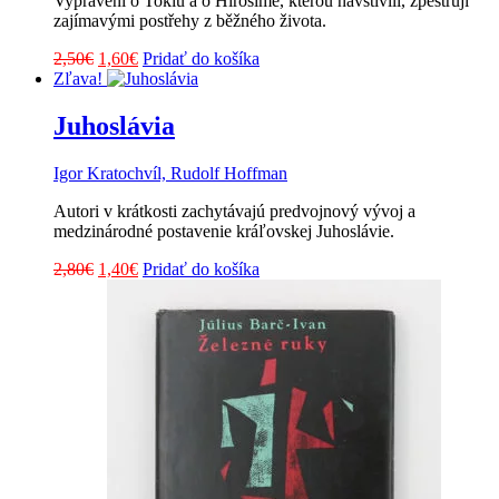
Vyprávění o Tokiu a o Hirošimě, kterou navštívili, zpestřují
zajímavými postřehy z běžného života.
Pôvodná
Aktuálna
2,50
€
1,60
€
Pridať do košíka
cena
cena
Zľava!
bola:
je:
2,50€.
1,60€.
Juhoslávia
Igor Kratochvíl, Rudolf Hoffman
Autori v krátkosti zachytávajú predvojnový vývoj a
medzinárodné postavenie kráľovskej Juhoslávie.
Pôvodná
Aktuálna
2,80
€
1,40
€
Pridať do košíka
cena
cena
bola:
je:
2,80€.
1,40€.