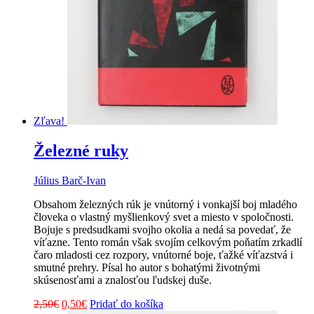
Zľava!
Železné ruky
Július Barč-Ivan
Obsahom železných rúk je vnútorný i vonkajší boj mladého
človeka o vlastný myšlienkový svet a miesto v spoločnosti.
Bojuje s predsudkami svojho okolia a nedá sa povedať, že
víťazne. Tento román však svojím celkovým poňatím zrkadlí
čaro mladosti cez rozpory, vnútorné boje, ťažké víťazstvá i
smutné prehry. Písal ho autor s bohat
ými životnými
skúsenosťami a znalosťou ľudskej duše.
Pôvodná
Aktuálna
2,50
€
0,50
€
Pridať do košíka