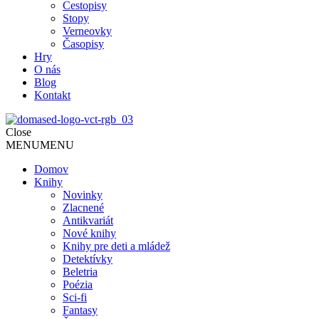
Cestopisy
Stopy
Verneovky
Časopisy
Hry
O nás
Blog
Kontakt
Close
MENU
MENU
Domov
Knihy
Novinky
Zlacnené
Antikvariát
Nové knihy
Knihy pre deti a mládež
Detektívky
Beletria
Poézia
Sci-fi
Fantasy