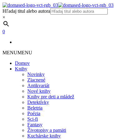
Hľadaj titul alebo autora
×
0
MENU
MENU
Domov
Knihy
Novinky
Zlacnené
Antikvariát
Nové knihy
Knihy pre deti a mládež
Detektívky
Beletria
Poézia
Sci-fi
Fantasy
Životopisy a pamäti
Kuchárske knihy