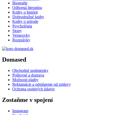
Biografie
Odborná literatúra
Knihy o histórii
Dobrodružné knihy
Knihy o prírode
Psychológia
Stopy
Verneovky
Rozprávky
Domased
Obchodné podmienky
Poštovné a doprava
Možnosti platby
Reklamácie a odstúpenie od zmluvy
Ochrana osobných údajov
Zostaňme v spojení
Instagram