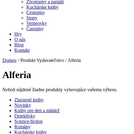
Životopisy a pamäti
Kuchárske knihy
Cestopisy
Stopy
Verneovky
Časopisy
Hry
O nás
Blog
Kontakt
Domov
/ Produkt Vydavateľstvo / Alferia
Alferia
Neboli nájdené žiadne produkty vyhovujúce vašemu výberu.
Zlacnené knihy
Novinky
Knihy pre deti a mládež
Detektívky
Science-fiction
Romány
Kuchárske knihy