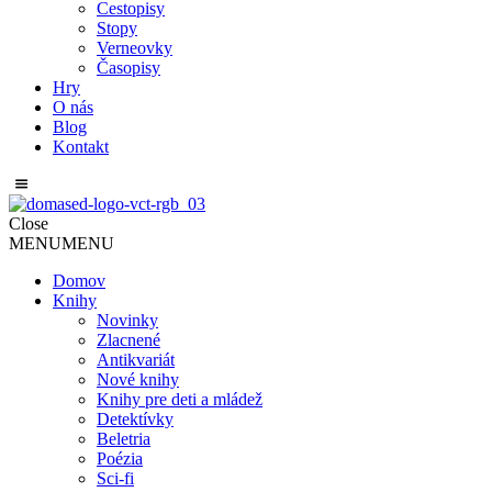
Cestopisy
Stopy
Verneovky
Časopisy
Hry
O nás
Blog
Kontakt
Close
MENU
MENU
Domov
Knihy
Novinky
Zlacnené
Antikvariát
Nové knihy
Knihy pre deti a mládež
Detektívky
Beletria
Poézia
Sci-fi