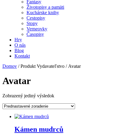
Fantasy
Životopisy a pamäti
Kuchárske knihy
Cestopisy
Stopy
Verneovky
Časopisy
Hry
O nás
Blog
Kontakt
Domov
/ Produkt Vydavateľstvo / Avatar
Avatar
Zobrazený jediný výsledok
Kámen mudrců