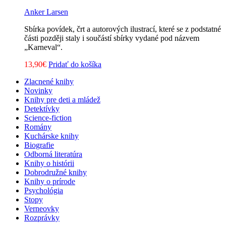
Anker Larsen
Sbírka povídek, črt a autorových ilustrací, které se z podstatné
části později staly i součástí sbírky vydané pod názvem
„Karneval“.
13,90
€
Pridať do košíka
Zlacnené knihy
Novinky
Knihy pre deti a mládež
Detektívky
Science-fiction
Romány
Kuchárske knihy
Biografie
Odborná literatúra
Knihy o histórii
Dobrodružné knihy
Knihy o prírode
Psychológia
Stopy
Verneovky
Rozprávky