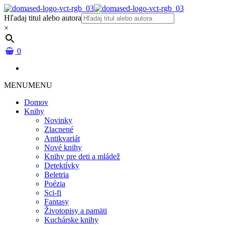
Hľadaj titul alebo autora
×
0
MENU
MENU
Domov
Knihy
Novinky
Zlacnené
Antikvariát
Nové knihy
Knihy pre deti a mládež
Detektívky
Beletria
Poézia
Sci-fi
Fantasy
Životopisy a pamäti
Kuchárske knihy