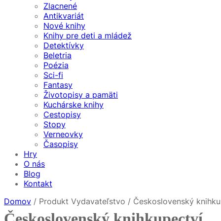
Zlacnené
Antikvariát
Nové knihy
Knihy pre deti a mládež
Detektívky
Beletria
Poézia
Sci-fi
Fantasy
Životopisy a pamäti
Kuchárske knihy
Cestopisy
Stopy
Verneovky
Časopisy
Hry
O nás
Blog
Kontakt
Domov
/ Produkt Vydavateľstvo / Československý knihku
Československý knihkupectví