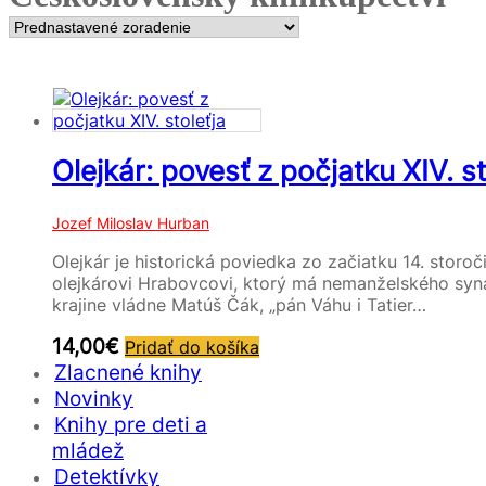
Olejkár: povesť z počjatku XIV. st
Jozef Miloslav Hurban
Olejkár je historická poviedka zo začiatku 14. storoč
olejkárovi Hrabovcovi, ktorý má nemanželského syna 
krajine vládne Matúš Čák, „pán Váhu i Tatier…
14,00
€
Pridať do košíka
Zlacnené knihy
Novinky
Knihy pre deti a
mládež
Detektívky