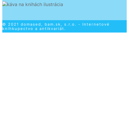
© 2021 domased, bam.sk, s.r.o. - Internetové
kníhkupectvo a antikvariát.