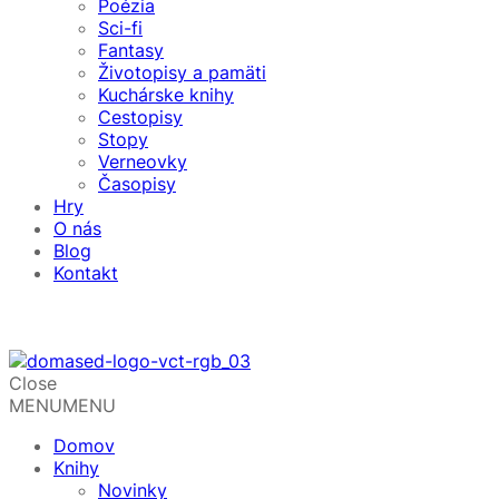
Poézia
Sci-fi
Fantasy
Životopisy a pamäti
Kuchárske knihy
Cestopisy
Stopy
Verneovky
Časopisy
Hry
O nás
Blog
Kontakt
Close
MENU
MENU
Domov
Knihy
Novinky