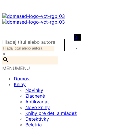
0
Hľadaj titul alebo autora
×
MENU
MENU
Domov
Knihy
Novinky
Zlacnené
Antikvariát
Nové knihy
Knihy pre deti a mládež
Detektívky
Beletria