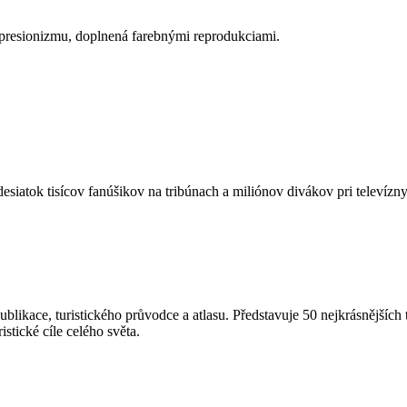
presionizmu, doplnená farebnými reprodukciami.
siatok tisícov fanúšikov na tribúnach a miliónov divákov pri televí
blikace, turistického průvodce a atlasu. Představuje 50 nejkrásnějšíc
istické cíle celého světa.