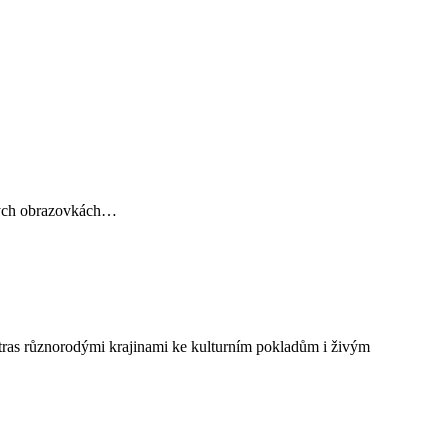
znych obrazovkách…
h tras různorodými krajinami ke kulturním pokladům i živým