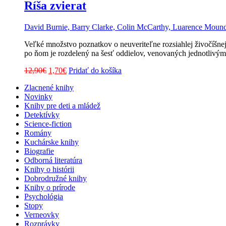
23,50€.
3,80€.
Ríša zvierat
David Burnie, Barry Clarke, Colin McCarthy, Luarence Mound
Veľké množstvo poznatkov o neuveriteľne rozsiahlej živočíšnej
po ňom je rozdelený na šesť oddielov, venovaných jednotlivým
Pôvodná
Aktuálna
12,90
€
1,70
€
Pridať do košíka
cena
cena
Zlacnené knihy
bola:
je:
Novinky
12,90€.
1,70€.
Knihy pre deti a mládež
Detektívky
Science-fiction
Romány
Kuchárske knihy
Biografie
Odborná literatúra
Knihy o histórii
Dobrodružné knihy
Knihy o prírode
Psychológia
Stopy
Verneovky
Rozprávky