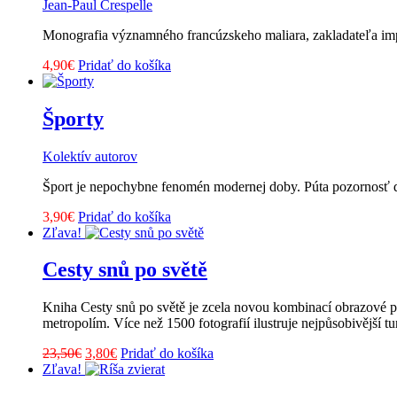
Jean-Paul Crespelle
Monografia významného francúzskeho maliara, zakladateľa im
4,90
€
Pridať do košíka
Športy
Kolektív autorov
Šport je nepochybne fenomén modernej doby. Púta pozornosť de
3,90
€
Pridať do košíka
Zľava!
Cesty snů po světě
Kniha Cesty snů po světě je zcela novou kombinací obrazové pu
metropolím. Více než 1500 fotografií ilustruje nejpůsobivější tur
Pôvodná
Aktuálna
23,50
€
3,80
€
Pridať do košíka
cena
cena
Zľava!
bola:
je: