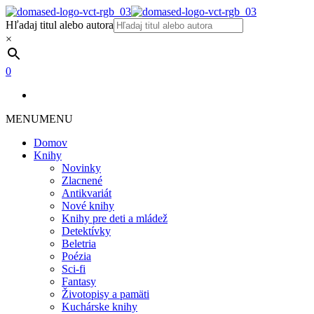
Hľadaj titul alebo autora
×
0
MENU
MENU
Domov
Knihy
Novinky
Zlacnené
Antikvariát
Nové knihy
Knihy pre deti a mládež
Detektívky
Beletria
Poézia
Sci-fi
Fantasy
Životopisy a pamäti
Kuchárske knihy