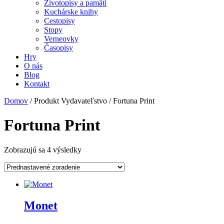
Životopisy a pamäti
Kuchárske knihy
Cestopisy
Stopy
Verneovky
Časopisy
Hry
O nás
Blog
Kontakt
Domov
/ Produkt Vydavateľstvo / Fortuna Print
Fortuna Print
Zobrazujú sa 4 výsledky
Monet