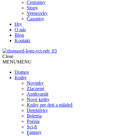
Cestopisy
Stopy
Verneovky
Časopisy
Hry
O nás
Blog
Kontakt
Close
MENU
MENU
Domov
Knihy
Novinky
Zlacnené
Antikvariát
Nové knihy
Knihy pre deti a mládež
Detektívky
Beletria
Poézia
Sci-fi
Fantasy