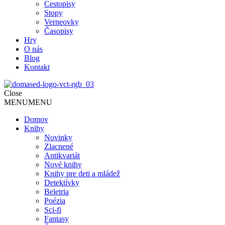
Cestopisy
Stopy
Verneovky
Časopisy
Hry
O nás
Blog
Kontakt
Close
MENU
MENU
Domov
Knihy
Novinky
Zlacnené
Antikvariát
Nové knihy
Knihy pre deti a mládež
Detektívky
Beletria
Poézia
Sci-fi
Fantasy