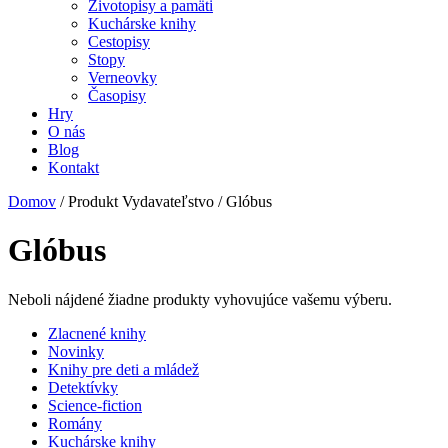
Životopisy a pamäti
Kuchárske knihy
Cestopisy
Stopy
Verneovky
Časopisy
Hry
O nás
Blog
Kontakt
Domov
/ Produkt Vydavateľstvo / Glóbus
Glóbus
Neboli nájdené žiadne produkty vyhovujúce vašemu výberu.
Zlacnené knihy
Novinky
Knihy pre deti a mládež
Detektívky
Science-fiction
Romány
Kuchárske knihy