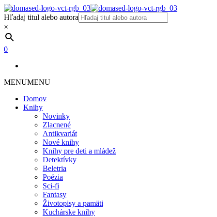
Hľadaj titul alebo autora
×
0
MENU
MENU
Domov
Knihy
Novinky
Zlacnené
Antikvariát
Nové knihy
Knihy pre deti a mládež
Detektívky
Beletria
Poézia
Sci-fi
Fantasy
Životopisy a pamäti
Kuchárske knihy