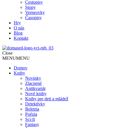
Cestopisy
Stopy
Verneovky
Časopisy
Hry
O nás
Blog
Kontakt
Close
MENU
MENU
Domov
Knihy
Novinky
Zlacnené
Antikvariát
Nové knihy
Knihy pre deti a mládež
Detektívky
Beletria
Poézia
Sci-fi
Fantasy