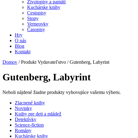
Životopisy a pamäti
Kuchárske knihy
Cestopisy
Stopy
Verneovky
Časopisy
Hry
O nás
Blog
Kontakt
Domov
/ Produkt Vydavateľstvo / Gutenberg, Labyrint
Gutenberg, Labyrint
Neboli nájdené žiadne produkty vyhovujúce vašemu výberu.
Zlacnené knihy
Novinky
Knihy pre deti a mládež
Detektívky
Science-fiction
Romány
Kuchárske knihy