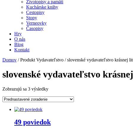
Životopisy a pamäti
Kuchárske knihy
Cestopisy
Stopy
Verneovky
Časopisy
Hry
O nás
Blog
Kontakt
Domov
/ Produkt Vydavateľstvo / slovenské vydavateľstvo krásnej lit
slovenské vydavateľstvo krásnej 
Zobrazujú sa 3 výsledky
49 poviedok