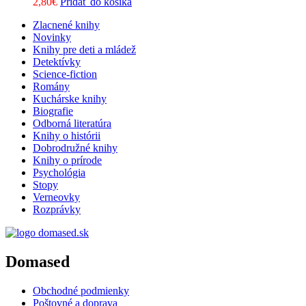
2,80
€
Pridať do košíka
Zlacnené knihy
Novinky
Knihy pre deti a mládež
Detektívky
Science-fiction
Romány
Kuchárske knihy
Biografie
Odborná literatúra
Knihy o histórii
Dobrodružné knihy
Knihy o prírode
Psychológia
Stopy
Verneovky
Rozprávky
Domased
Obchodné podmienky
Poštovné a doprava