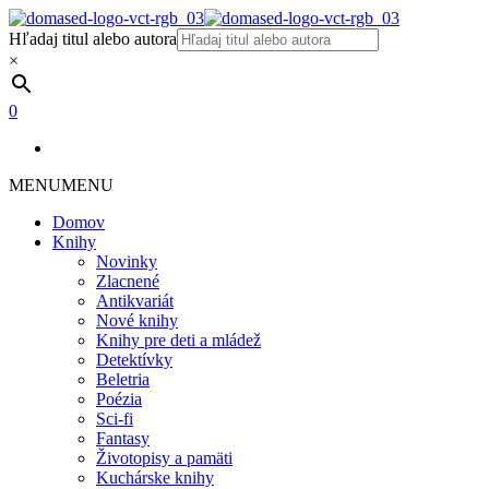
Hľadaj titul alebo autora
×
0
MENU
MENU
Domov
Knihy
Novinky
Zlacnené
Antikvariát
Nové knihy
Knihy pre deti a mládež
Detektívky
Beletria
Poézia
Sci-fi
Fantasy
Životopisy a pamäti
Kuchárske knihy