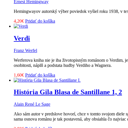
Ernest Hemingway
Hemingwayov autorský výber poviedok vyšiel roku 1938, v text
4,20
€
Pridať do košíka
Verdi
Franz Werfel
Werferova kniha nie je iba životopisným románom o Verdim, j
osobitosti, náplň a podstata hudby Verdiho a Wagnera.
1,60
€
Pridať do košíka
História Gila Blasa de Santillane 1, 2
Alain René Le Sage
Ako sám autor v predslove hovorí, chce v tomto svojom diele s
sama osnova románu je tak postavená, aby obsiahla čo najviac 