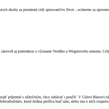
och akoby sa premietal celý spisovateľov život – ocitneme sa uprost
e zároveň aj polemikou o význame Verdiho a Wegnerovho umenia. Celý 
pojiť príjemné s užitočným, chce zabávať i poučiť. V Gilovi Blasovi n
dobrodružstiev, ktoré hrdina prežíva buď sám, alebo mu o nich rozpráv