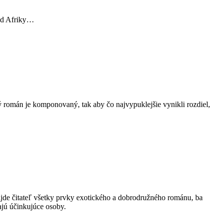
red Afriky…
román je komponovaný, tak aby čo najvypuklejšie vynikli rozdiel,
ájde čitateľ všetky prvky exotického a dobrodružného románu, ba
ajú účinkujúce osoby.