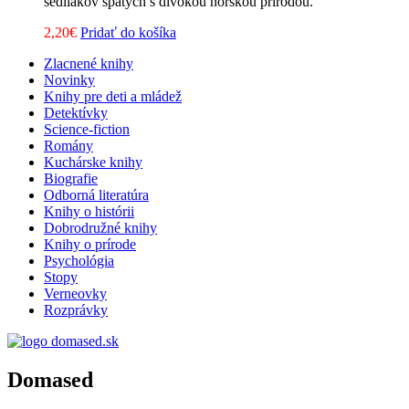
sedliakov spätých s divokou nórskou prírodou.
2,20
€
Pridať do košíka
Zlacnené knihy
Novinky
Knihy pre deti a mládež
Detektívky
Science-fiction
Romány
Kuchárske knihy
Biografie
Odborná literatúra
Knihy o histórii
Dobrodružné knihy
Knihy o prírode
Psychológia
Stopy
Verneovky
Rozprávky
Domased