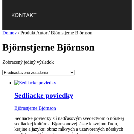
KONTAKT
Domov
/ Produkt Autor / Björnstjerne Björnson
Björnstjerne Björnson
Zobrazený jediný výsledok
Sedliacke poviedky
Björnstjerne Björnson
Sedliacke poviedky sú nadčasovým svedectvom o nórskej
sedliackej kultúre a Bjørnsonovej láske k svojmu ľudu,
krajine a jazyku; obraz mĺkvych a uzatvorených nórskych