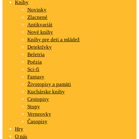
Knihy
Novinky
Zlacnené
Antikvariát
Nové knihy
Knihy pre deti a mládež
Detektívky
Beletria
Poézia
Sci-fi
Fantasy
Životopisy a pamäti
Kuchárske knihy
Cestopisy
Stopy
Verneovky
Časopisy
Hry
O nás