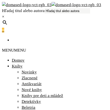
Hľadaj titul alebo autora
×
0
MENU
MENU
Domov
Knihy
Novinky
Zlacnené
Antikvariát
Nové knihy
Knihy pre deti a mládež
Detektívky
Beletria