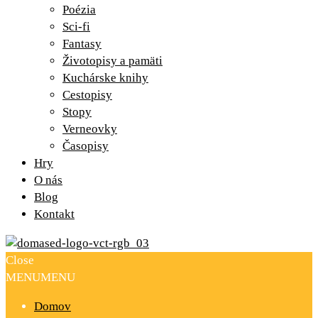
Poézia
Sci-fi
Fantasy
Životopisy a pamäti
Kuchárske knihy
Cestopisy
Stopy
Verneovky
Časopisy
Hry
O nás
Blog
Kontakt
Close
MENU
MENU
Domov