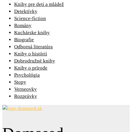
Knihy pre deti a mládež
Detektívky
Science-fiction
Romány
Kuchárske knihy
Biografie
Odborná literatúra
Knihy o histórii
Dobrodružné knihy
Knihy o prírode
Psychológia
Stopy
Verneovky
Rozprávky