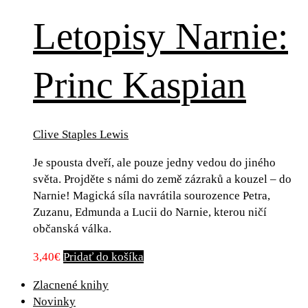
Letopisy Narnie:
Princ Kaspian
Clive Staples Lewis
Je spousta dveří, ale pouze jedny vedou do jiného
světa. Projděte s námi do země zázraků a kouzel – do
Narnie! Magická síla navrátila sourozence Petra,
Zuzanu, Edmunda a Lucii do Narnie, kterou ničí
občanská válka.
3,40
€
Pridať do košíka
Zlacnené knihy
Novinky