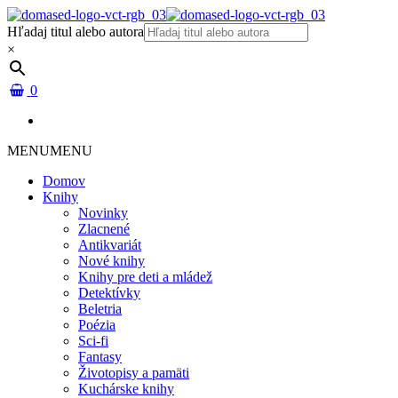
Hľadaj titul alebo autora
×
0
MENU
MENU
Domov
Knihy
Novinky
Zlacnené
Antikvariát
Nové knihy
Knihy pre deti a mládež
Detektívky
Beletria
Poézia
Sci-fi
Fantasy
Životopisy a pamäti
Kuchárske knihy