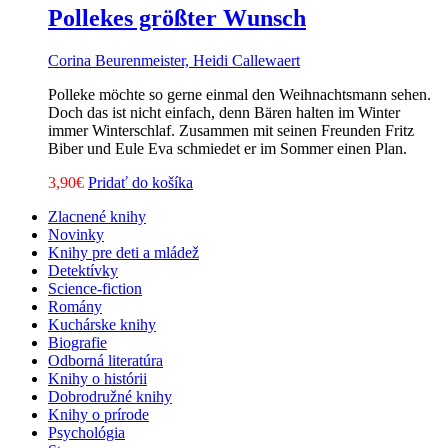
Pollekes größter Wunsch
Corina Beurenmeister, Heidi Callewaert
Polleke möchte so gerne einmal den Weihnachtsmann sehen.
Doch das ist nicht einfach, denn Bären halten im Winter
immer Winterschlaf. Zusammen mit seinen Freunden Fritz
Biber und Eule Eva schmiedet er im Sommer einen Plan.
3,90
€
Pridať do košíka
Zlacnené knihy
Novinky
Knihy pre deti a mládež
Detektívky
Science-fiction
Romány
Kuchárske knihy
Biografie
Odborná literatúra
Knihy o histórii
Dobrodružné knihy
Knihy o prírode
Psychológia