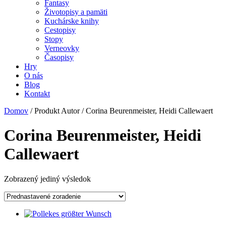
Fantasy
Životopisy a pamäti
Kuchárske knihy
Cestopisy
Stopy
Verneovky
Časopisy
Hry
O nás
Blog
Kontakt
Domov
/ Produkt Autor / Corina Beurenmeister, Heidi Callewaert
Corina Beurenmeister, Heidi
Callewaert
Zobrazený jediný výsledok