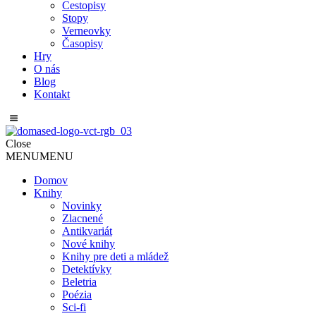
Cestopisy
Stopy
Verneovky
Časopisy
Hry
O nás
Blog
Kontakt
Close
MENU
MENU
Domov
Knihy
Novinky
Zlacnené
Antikvariát
Nové knihy
Knihy pre deti a mládež
Detektívky
Beletria
Poézia
Sci-fi