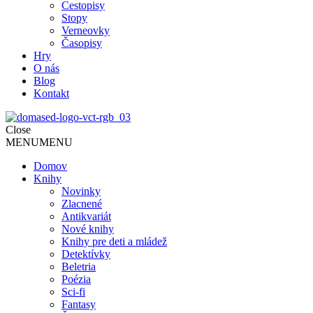
Cestopisy
Stopy
Verneovky
Časopisy
Hry
O nás
Blog
Kontakt
Close
MENU
MENU
Domov
Knihy
Novinky
Zlacnené
Antikvariát
Nové knihy
Knihy pre deti a mládež
Detektívky
Beletria
Poézia
Sci-fi
Fantasy