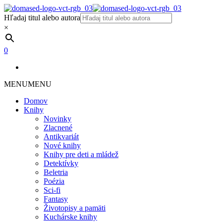
Hľadaj titul alebo autora
×
0
MENU
MENU
Domov
Knihy
Novinky
Zlacnené
Antikvariát
Nové knihy
Knihy pre deti a mládež
Detektívky
Beletria
Poézia
Sci-fi
Fantasy
Životopisy a pamäti
Kuchárske knihy