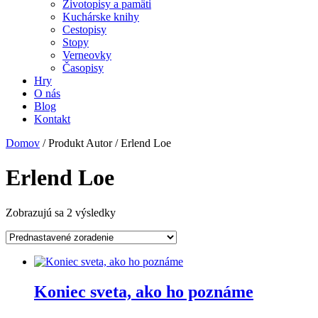
Životopisy a pamäti
Kuchárske knihy
Cestopisy
Stopy
Verneovky
Časopisy
Hry
O nás
Blog
Kontakt
Domov
/ Produkt Autor / Erlend Loe
Erlend Loe
Zobrazujú sa 2 výsledky
Koniec sveta, ako ho poznáme