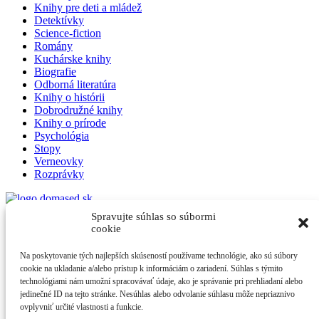
Knihy pre deti a mládež
Detektívky
Science-fiction
Romány
Kuchárske knihy
Biografie
Odborná literatúra
Knihy o histórii
Dobrodružné knihy
Knihy o prírode
Psychológia
Stopy
Verneovky
Rozprávky
Spravujte súhlas so súbormi
Domased
cookie
Na poskytovanie tých najlepších skúseností používame technológie, ako sú súbory
Obchodné podmienky
cookie na ukladanie a/alebo prístup k informáciám o zariadení. Súhlas s týmito
Poštovné a doprava
technológiami nám umožní spracovávať údaje, ako je správanie pri prehliadaní alebo
Možnosti platby
jedinečné ID na tejto stránke. Nesúhlas alebo odvolanie súhlasu môže nepriaznivo
Reklamácie a odstúpenie od zmluvy
ovplyvniť určité vlastnosti a funkcie.
Ochrana osobných údajov