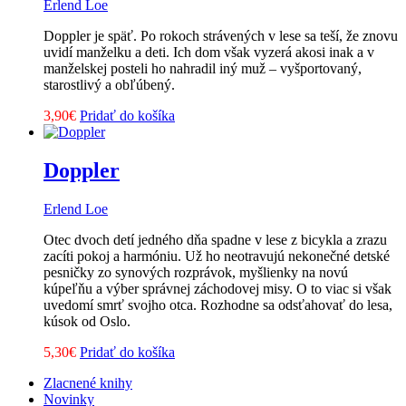
Erlend Loe
Doppler je späť. Po rokoch strávených v lese sa teší, že znovu
uvidí manželku a deti. Ich dom však vyzerá akosi inak a v
manželskej posteli ho nahradil iný muž – vyšportovaný,
starostlivý a obľúbený.
3,90
€
Pridať do košíka
Doppler
Erlend Loe
Otec dvoch detí jedného dňa spadne v lese z bicykla a zrazu
zacíti pokoj a harmóniu. Už ho neotravujú nekonečné detské
pesničky zo synových rozprávok, myšlienky na novú
kúpeľňu a výber správnej záchodovej misy. O to viac si však
uvedomí smrť svojho otca. Rozhodne sa odsťahovať do lesa,
kúsok od Oslo.
5,30
€
Pridať do košíka
Zlacnené knihy
Novinky