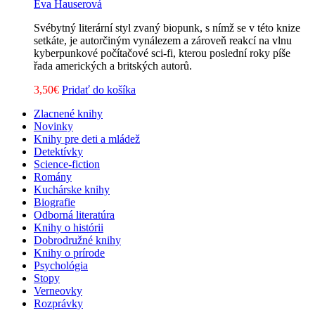
Eva Hauserová
Svébytný literární styl zvaný biopunk, s nímž se v této knize
setkáte, je autorčiným vynálezem a zároveň reakcí na vlnu
kyberpunkové počítačové sci-fi, kterou poslední roky píše
řada amerických a britských autorů.
3,50
€
Pridať do košíka
Zlacnené knihy
Novinky
Knihy pre deti a mládež
Detektívky
Science-fiction
Romány
Kuchárske knihy
Biografie
Odborná literatúra
Knihy o histórii
Dobrodružné knihy
Knihy o prírode
Psychológia
Stopy
Verneovky
Rozprávky