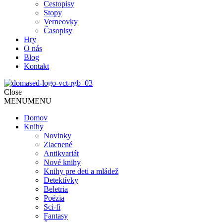
Cestopisy
Stopy
Verneovky
Časopisy
Hry
O nás
Blog
Kontakt
Close
MENU
MENU
Domov
Knihy
Novinky
Zlacnené
Antikvariát
Nové knihy
Knihy pre deti a mládež
Detektívky
Beletria
Poézia
Sci-fi
Fantasy