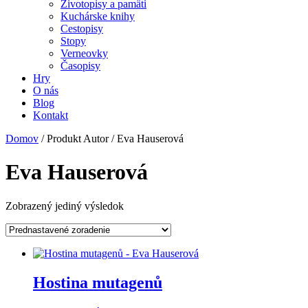
Životopisy a pamäti
Kuchárske knihy
Cestopisy
Stopy
Verneovky
Časopisy
Hry
O nás
Blog
Kontakt
Domov
/ Produkt Autor / Eva Hauserová
Eva Hauserová
Zobrazený jediný výsledok
Hostina mutagenů