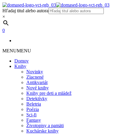
Hľadaj titul alebo autora
×
0
MENU
MENU
Domov
Knihy
Novinky
Zlacnené
Antikvariát
Nové knihy
Knihy pre deti a mládež
Detektívky
Beletria
Poézia
Sci-fi
Fantasy
Životopisy a pamäti
Kuchárske knihy