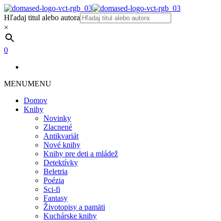
Hľadaj titul alebo autora
×
0
MENU
MENU
Domov
Knihy
Novinky
Zlacnené
Antikvariát
Nové knihy
Knihy pre deti a mládež
Detektívky
Beletria
Poézia
Sci-fi
Fantasy
Životopisy a pamäti
Kuchárske knihy