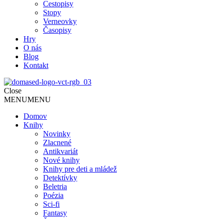
Cestopisy
Stopy
Verneovky
Časopisy
Hry
O nás
Blog
Kontakt
Close
MENU
MENU
Domov
Knihy
Novinky
Zlacnené
Antikvariát
Nové knihy
Knihy pre deti a mládež
Detektívky
Beletria
Poézia
Sci-fi
Fantasy