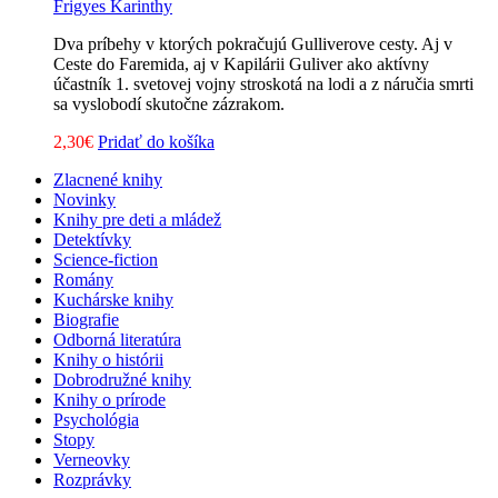
Frigyes Karinthy
Dva príbehy v ktorých pokračujú Gulliverove cesty. Aj v
Ceste do Faremida, aj v Kapilárii Guliver ako aktívny
účastník 1. svetovej vojny stroskotá na lodi a z náručia smrti
sa vyslobodí skutočne zázrakom.
2,30
€
Pridať do košíka
Zlacnené knihy
Novinky
Knihy pre deti a mládež
Detektívky
Science-fiction
Romány
Kuchárske knihy
Biografie
Odborná literatúra
Knihy o histórii
Dobrodružné knihy
Knihy o prírode
Psychológia
Stopy
Verneovky
Rozprávky