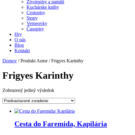
Životopisy a pamäti
Kuchárske knihy
Cestopisy
Stopy
Verneovky
Časopisy
Hry
O nás
Blog
Kontakt
Domov
/ Produkt Autor / Frigyes Karinthy
Frigyes Karinthy
Zobrazený jediný výsledok
Cesta do Faremida, Kapilária