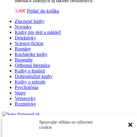
miestach známych aj takmer neznámych.
3,80
€
Pridať do košíka
Zlacnené knihy
Novinky
Knihy pre deti a mládež
Detektívky
Science-fiction
Romány
Kuchárske knihy
Biografie
Odborná literatúra
Knihy o histórii
Dobrodružné knihy
Knihy o prírode
Psychológia
Stopy
Verneovky
Rozprávky
Spravujte súhlas so súbormi
Domased
cookie