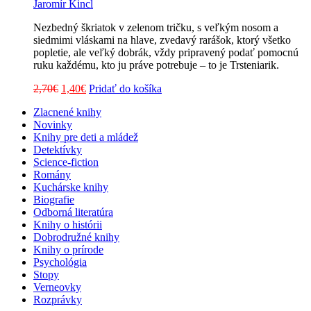
Jaromír Kincl
Nezbedný škriatok v zelenom tričku, s veľkým nosom a
siedmimi vláskami na hlave, zvedavý rarášok, ktorý všetko
popletie, ale veľký dobrák, vždy pripravený podať pomocnú
ruku každému, kto ju práve potrebuje – to je Trsteniarik.
Pôvodná
Aktuálna
2,70
€
1,40
€
Pridať do košíka
cena
cena
Zlacnené knihy
bola:
je:
Novinky
2,70€.
1,40€.
Knihy pre deti a mládež
Detektívky
Science-fiction
Romány
Kuchárske knihy
Biografie
Odborná literatúra
Knihy o histórii
Dobrodružné knihy
Knihy o prírode
Psychológia
Stopy
Verneovky
Rozprávky