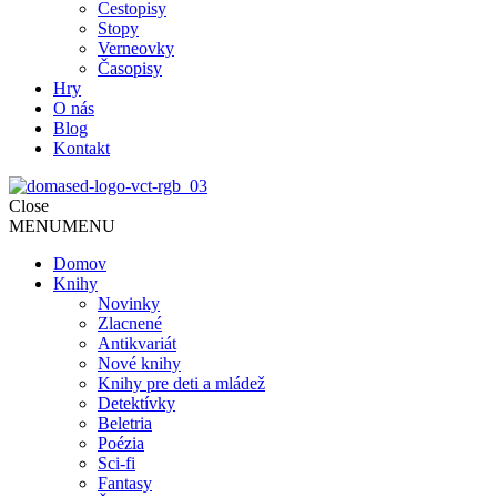
Cestopisy
Stopy
Verneovky
Časopisy
Hry
O nás
Blog
Kontakt
Close
MENU
MENU
Domov
Knihy
Novinky
Zlacnené
Antikvariát
Nové knihy
Knihy pre deti a mládež
Detektívky
Beletria
Poézia
Sci-fi
Fantasy