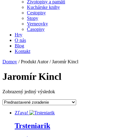
Životopisy a pamäti
Kuchárske knihy
Cestopisy
Stopy
Verneovky
Časopisy
Hry
O nás
Blog
Kontakt
Domov
/ Produkt Autor / Jaromír Kincl
Jaromír Kincl
Zobrazený jediný výsledok
Zľava!
Trsteniarik