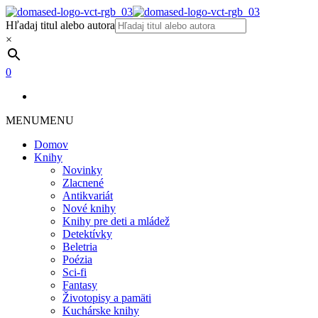
Hľadaj titul alebo autora
×
0
MENU
MENU
Domov
Knihy
Novinky
Zlacnené
Antikvariát
Nové knihy
Knihy pre deti a mládež
Detektívky
Beletria
Poézia
Sci-fi
Fantasy
Životopisy a pamäti
Kuchárske knihy