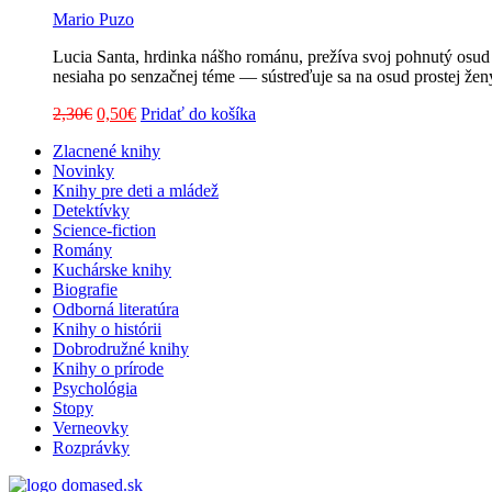
Mario Puzo
Lucia Santa, hrdinka nášho románu, prežíva svoj pohnutý osud
nesiaha po senzačnej téme — sústreďuje sa na osud prostej žen
Pôvodná
Aktuálna
2,30
€
0,50
€
Pridať do košíka
cena
cena
Zlacnené knihy
bola:
je:
Novinky
2,30€.
0,50€.
Knihy pre deti a mládež
Detektívky
Science-fiction
Romány
Kuchárske knihy
Biografie
Odborná literatúra
Knihy o histórii
Dobrodružné knihy
Knihy o prírode
Psychológia
Stopy
Verneovky
Rozprávky