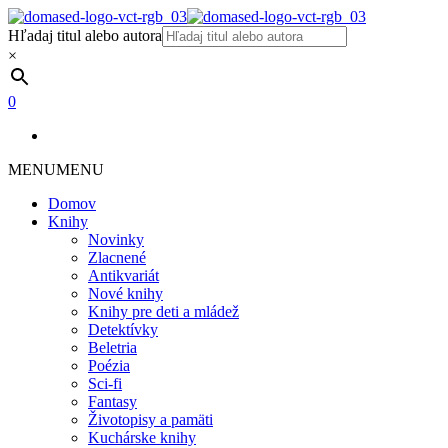
Hľadaj titul alebo autora
×
0
MENU
MENU
Domov
Knihy
Novinky
Zlacnené
Antikvariát
Nové knihy
Knihy pre deti a mládež
Detektívky
Beletria
Poézia
Sci-fi
Fantasy
Životopisy a pamäti
Kuchárske knihy