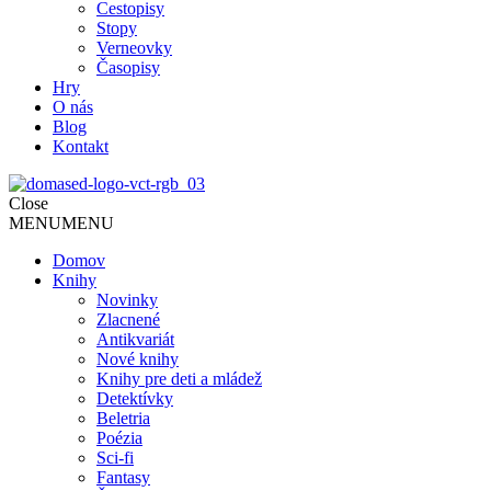
Cestopisy
Stopy
Verneovky
Časopisy
Hry
O nás
Blog
Kontakt
Close
MENU
MENU
Domov
Knihy
Novinky
Zlacnené
Antikvariát
Nové knihy
Knihy pre deti a mládež
Detektívky
Beletria
Poézia
Sci-fi
Fantasy