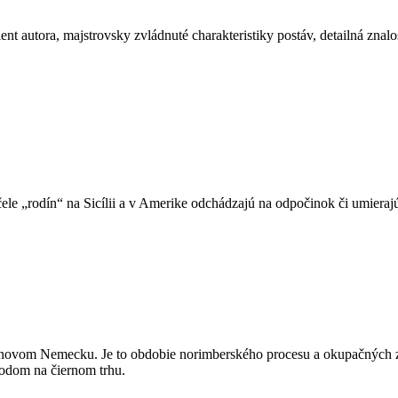
ent autora, majstrovsky zvládnuté charakteristiky postáv, detailná znalo
čele „rodín“ na Sicílii a v Amerike odchádzajú na odpočinok či umierajú
ovom Nemecku. Je to obdobie norimberského procesu a okupačných zón
odom na čiernom trhu.