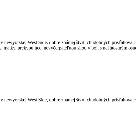
 v newyorskej West Side, dobre známej štvrti chudobných prisťahovalco
y, matky, prekypujúcej nevyčerpateľnou silou v boji s neľútostným os
v newyorskej West Side, dobre známej štvrti chudobných prisťahovalco