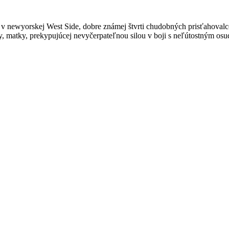
 v newyorskej West Side, dobre známej štvrti chudobných prisťahovalco
y, matky, prekypujúcej nevyčerpateľnou silou v boji s neľútostným os