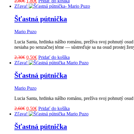
Pôvodná
Aktuálna
2,80
€
1,80
€
Pridať do košíka
cena
cena
Zľava!
bola:
je:
2,80€.
1,80€.
Šťastná pútnička
Mario Puzo
Lucia Santa, hrdinka nášho románu, prežíva svoj pohnutý osud
nesiaha po senzačnej téme — sústreďuje sa na osud prostej žen
Pôvodná
Aktuálna
2,30
€
0,50
€
Pridať do košíka
cena
cena
Zľava!
bola:
je:
2,30€.
0,50€.
Šťastná pútnička
Mario Puzo
Lucia Santa, hrdinka nášho románu, prežíva svoj pohnutý osud 
Pôvodná
Aktuálna
2,60
€
0,50
€
Pridať do košíka
cena
cena
Zľava!
bola:
je:
2,60€.
0,50€.
Šťastná pútnička