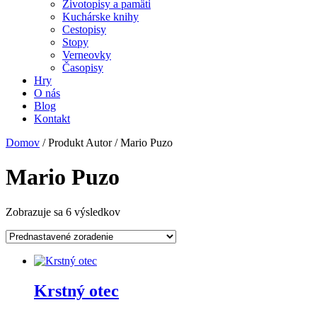
Životopisy a pamäti
Kuchárske knihy
Cestopisy
Stopy
Verneovky
Časopisy
Hry
O nás
Blog
Kontakt
Domov
/ Produkt Autor / Mario Puzo
Mario Puzo
Zobrazuje sa 6 výsledkov
Krstný otec