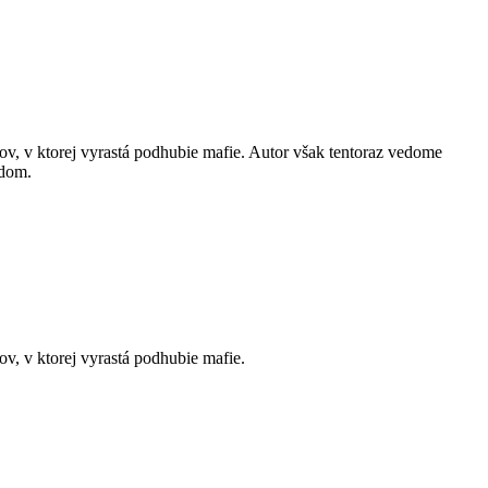
v, v ktorej vyrastá podhubie mafie. Autor však tentoraz vedome
udom.
v, v ktorej vyrastá podhubie mafie.