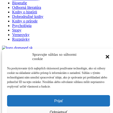
Biografie
Odborná literatúra
Knihy o histórii
Dobrodružné knihy
Knihy o prírode
Psychológia
Stopy
Verneovky
Rozprávky
Spravujte súhlas so súbormi
Domased
cookie
Na poskytovanie tých najlepších skúseností používame technológie, ako sú súbory
Obchodné podmienky
cookie na ukladanie a/alebo prístup k informáciám o zariadení. Súhlas s týmito
Poštovné a doprava
technológiami nám umožní spracovávať údaje, ako je správanie pri prehliadaní alebo
Možnosti platby
jedinečné ID na tejto stránke. Nesúhlas alebo odvolanie súhlasu môže nepriaznivo
Reklamácie a odstúpenie od zmluvy
ovplyvniť určité vlastnosti a funkcie.
Ochrana osobných údajov
Zostaňme v spojení
Prijať
Instagram
Odmietnuť