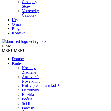
Cestopisy
Stopy
Verneovky
Časopisy
Hry
O nás
Blog
Kontakt
Close
MENU
MENU
Domov
Knihy
Novinky
Zlacnené
Antikvariát
Nové knihy
Knihy pre deti a mládež
Detektívky
Beletria
Poézia
Sci-fi
Fantasy