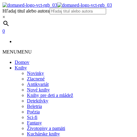
Hľadaj titul alebo autora
×
0
MENU
MENU
Domov
Knihy
Novinky
Zlacnené
Antikvariát
Nové knihy
Knihy pre deti a mládež
Detektívky
Beletria
Poézia
Sci-fi
Fantasy
Životopisy a pamäti
Kuchárske knihy