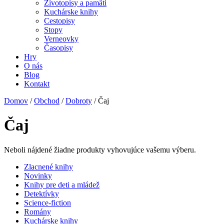
Životopisy a pamäti
Kuchárske knihy
Cestopisy
Stopy
Verneovky
Časopisy
Hry
O nás
Blog
Kontakt
Domov
/
Obchod
/
Dobroty
/ Čaj
Čaj
Neboli nájdené žiadne produkty vyhovujúce vašemu výberu.
Zlacnené knihy
Novinky
Knihy pre deti a mládež
Detektívky
Science-fiction
Romány
Kuchárske knihy