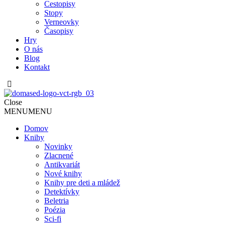
Cestopisy
Stopy
Verneovky
Časopisy
Hry
O nás
Blog
Kontakt
Close
MENU
MENU
Domov
Knihy
Novinky
Zlacnené
Antikvariát
Nové knihy
Knihy pre deti a mládež
Detektívky
Beletria
Poézia
Sci-fi