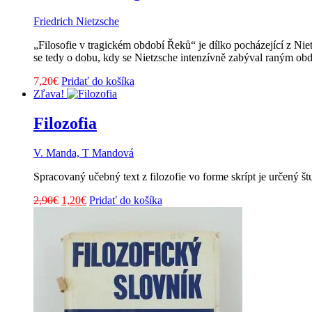
Friedrich Nietzsche
„Filosofie v tragickém období Řeků“ je dílko pocházející z Ni
se tedy o dobu, kdy se Nietzsche intenzívně zabýval raným ob
7,20
€
Pridať do košíka
Zľava!
Filozofia
V. Manda, T Mandová
Spracovaný učebný text z filozofie vo forme skrípt je určený š
Pôvodná
Aktuálna
2,90
€
1,20
€
Pridať do košíka
cena
cena
bola:
je:
2,90€.
1,20€.