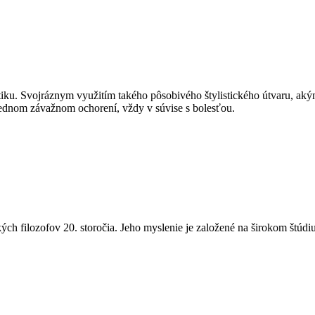
tiku. Svojráznym využitím takého pôsobivého štylistického útvaru, akým
 jednom závažnom ochorení, vždy v súvise s bolesťou.
ckých filozofov 20. storočia. Jeho myslenie je založené na širokom št