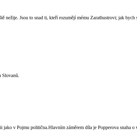
tě nežije. Jsou to snad ti, kteří rozumějí mému Zarathustrovi; jak bych s
h Slovanů.
nii jako v Pojmu politična.Hlavním záměrem díla je Popperova snaha o vy