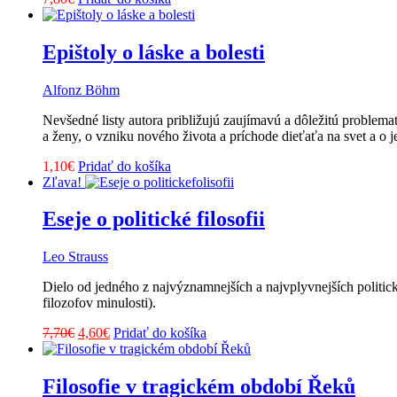
Epištoly o láske a bolesti
Alfonz Böhm
Nevšedné listy autora približujú zaujímavú a dôležitú problema
a ženy, o vzniku nového života a príchode dieťaťa na svet a o
1,10
€
Pridať do košíka
Zľava!
Eseje o politické filosofii
Leo Strauss
Dielo od jedného z najvýznamnejších a najvplyvnejších politi
filozofov minulosti).
Pôvodná
Aktuálna
7,70
€
4,60
€
Pridať do košíka
cena
cena
bola:
je:
7,70€.
4,60€.
Filosofie v tragickém období Řeků