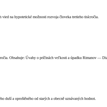
 vied na hypotetické možnosti rozvoja človeka tretieho tisícročia.
storočia. Obsahuje: Úvahy o príčinách veľkosti a úpadku Rimanov — D
ého duší a oproštěného od starých a obecně uznávaných hodnot.