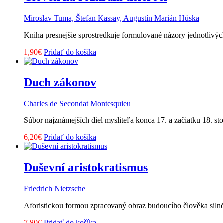
Miroslav Tuma, Štefan Kassay, Augustín Marián Húska
Kniha presnejšie sprostredkuje formulované názory jednotlivých
1,90
€
Pridať do košíka
Duch zákonov
Charles de Secondat Montesquieu
Súbor najznámejších diel mysliteľa konca 17. a začiatku 18. 
6,20
€
Pridať do košíka
Duševní aristokratismus
Friedrich Nietzsche
Aforistickou formou zpracovaný obraz budoucího člověka siln
7,80
€
Pridať do košíka