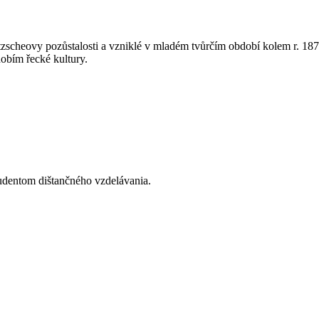
etzscheovy pozůstalosti a vzniklé v mladém tvůrčím období kolem r. 18
dobím řecké kultury
.
tudentom dištančného vzdelávania.