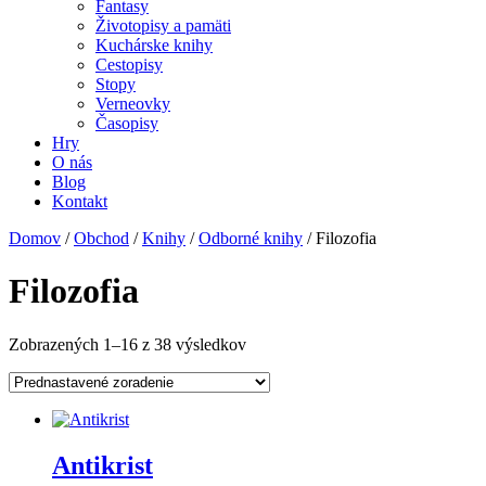
Fantasy
Životopisy a pamäti
Kuchárske knihy
Cestopisy
Stopy
Verneovky
Časopisy
Hry
O nás
Blog
Kontakt
Domov
/
Obchod
/
Knihy
/
Odborné knihy
/ Filozofia
Filozofia
Zobrazených 1–16 z 38 výsledkov
Antikrist