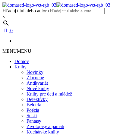
Hľadaj titul alebo autora
×
0
MENU
MENU
Domov
Knihy
Novinky
Zlacnené
Antikvariát
Nové knihy
Knihy pre deti a mládež
Detektívky
Beletria
Poézia
Sci-fi
Fantasy
Životopisy a pamäti
Kuchárske knihy