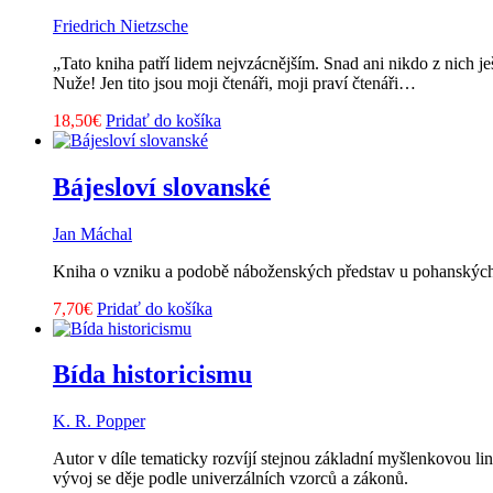
Friedrich Nietzsche
„Tato kniha patří lidem nejvzácnějším. Snad ani nikdo z nich ješ
Nuže! Jen tito jsou moji čtenáři, moji praví čtenáři…
18,50
€
Pridať do košíka
Bájesloví slovanské
Jan Máchal
Kniha o vzniku a podobě náboženských představ u pohanskýc
7,70
€
Pridať do košíka
Bída historicismu
K. R. Popper
Autor v díle tematicky rozvíjí stejnou základní myšlenkovou li
vývoj se děje podle univerzálních vzorců a zákonů.