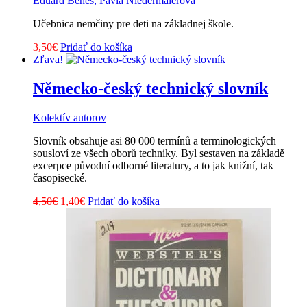
Eduard Beneš, Pavla Niedermaierová
Učebnica nemčiny pre deti na základnej škole.
3,50
€
Pridať do košíka
Zľava!
Německo-český technický slovník
Kolektív autorov
Slovník obsahuje asi 80 000 termínů a terminologických
sousloví ze všech oborů techniky. Byl sestaven na základě
excerpce původní odborné literatury, a to jak knižní, tak
časopisecké.
Pôvodná
Aktuálna
4,50
€
1,40
€
Pridať do košíka
cena
cena
bola:
je:
4,50€.
1,40€.