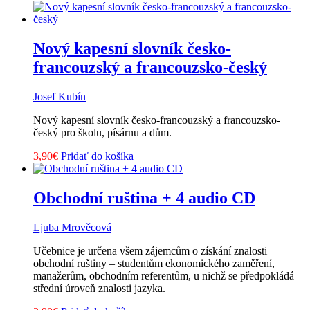
cena
cena
bola:
je:
3,50€.
1,60€.
Nový kapesní slovník česko-
francouzský a francouzsko-český
Josef Kubín
Nový kapesní slovník česko-francouzský a francouzsko-
český pro školu, písárnu a dům.
3,90
€
Pridať do košíka
Obchodní ruština + 4 audio CD
Ljuba Mrověcová
Učebnice je určena všem zájemcům o získání znalosti
obchodní ruštiny – studentům ekonomického zaměření,
manažerům, obchodním referentům, u nichž se předpokládá
střední úroveň znalosti jazyka.