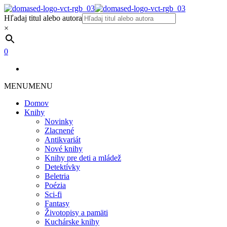
Hľadaj titul alebo autora
×
0
MENU
MENU
Domov
Knihy
Novinky
Zlacnené
Antikvariát
Nové knihy
Knihy pre deti a mládež
Detektívky
Beletria
Poézia
Sci-fi
Fantasy
Životopisy a pamäti
Kuchárske knihy