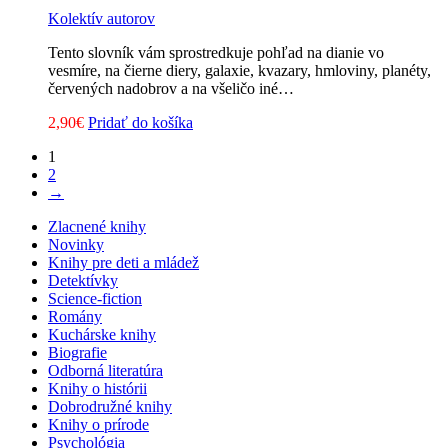
Kolektív autorov
Tento slovník vám sprostredkuje pohľad na dianie vo
vesmíre, na čierne diery, galaxie, kvazary, hmloviny, planéty,
červených nadobrov a na všeličo iné…
2,90
€
Pridať do košíka
1
2
→
Zlacnené knihy
Novinky
Knihy pre deti a mládež
Detektívky
Science-fiction
Romány
Kuchárske knihy
Biografie
Odborná literatúra
Knihy o histórii
Dobrodružné knihy
Knihy o prírode
Psychológia