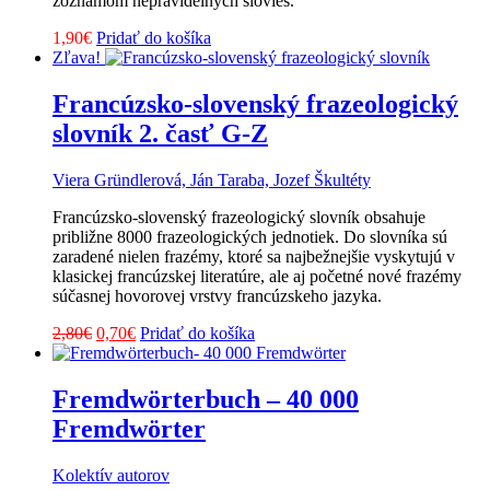
zoznamom nepravidelných slovies.
1,90
€
Pridať do košíka
Zľava!
Francúzsko-slovenský frazeologický
slovník 2. časť G-Z
Viera Gründlerová, Ján Taraba, Jozef Škultéty
Francúzsko-slovenský frazeologický slovník obsahuje
približne 8000 frazeologických jednotiek. Do slovníka sú
zaradené nielen frazémy, ktoré sa najbežnejšie vyskytujú v
klasickej francúzskej literatúre, ale aj početné nové frazémy
súčasnej hovorovej vrstvy francúzskeho jazyka.
Pôvodná
Aktuálna
2,80
€
0,70
€
Pridať do košíka
cena
cena
bola:
je:
2,80€.
0,70€.
Fremdwörterbuch – 40 000
Fremdwörter
Kolektív autorov