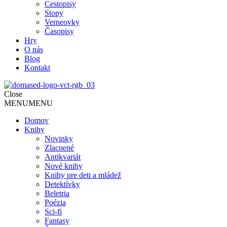
Cestopisy
Stopy
Verneovky
Časopisy
Hry
O nás
Blog
Kontakt
Close
MENU
MENU
Domov
Knihy
Novinky
Zlacnené
Antikvariát
Nové knihy
Knihy pre deti a mládež
Detektívky
Beletria
Poézia
Sci-fi
Fantasy