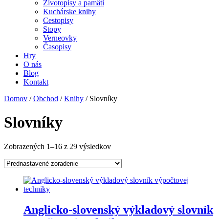
Životopisy a pamäti
Kuchárske knihy
Cestopisy
Stopy
Verneovky
Časopisy
Hry
O nás
Blog
Kontakt
Domov
/
Obchod
/
Knihy
/ Slovníky
Slovníky
Zobrazených 1–16 z 29 výsledkov
Anglicko-slovenský výkladový slovník