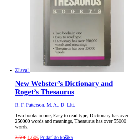
Zľava!
New Webster’s Dictionary and
Roget’s Thesaurus
R. F. Patterson, M. A., D. Litt.
Two books in one, Easy to read type, Dictionary has over
250000 words and meanings, Thesaurus has over 55000
words.
Pôvodná
Aktuálna
3,50
€
1,60
€
Pridať do košíka