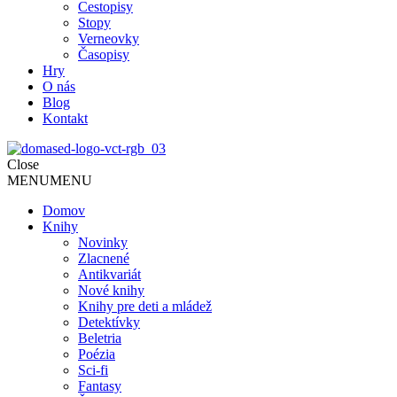
Cestopisy
Stopy
Verneovky
Časopisy
Hry
O nás
Blog
Kontakt
Close
MENU
MENU
Domov
Knihy
Novinky
Zlacnené
Antikvariát
Nové knihy
Knihy pre deti a mládež
Detektívky
Beletria
Poézia
Sci-fi
Fantasy