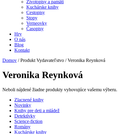
Životopisy a pamäti
Kuchárske knihy
Cestopisy
Stopy
Verneovky
Časopisy
Hry
O nás
Blog
Kontakt
Domov
/ Produkt Vydavateľstvo / Veronika Reynková
Veronika Reynková
Neboli nájdené žiadne produkty vyhovujúce vašemu výberu.
Zlacnené knihy
Novinky
Knihy pre deti a mládež
Detektívky
Science-fiction
Romány
Kuchárske knihy