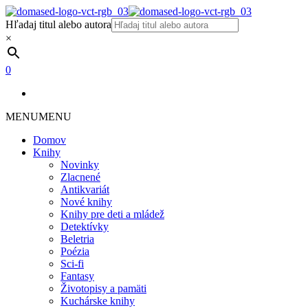
Hľadaj titul alebo autora
×
0
MENU
MENU
Domov
Knihy
Novinky
Zlacnené
Antikvariát
Nové knihy
Knihy pre deti a mládež
Detektívky
Beletria
Poézia
Sci-fi
Fantasy
Životopisy a pamäti
Kuchárske knihy